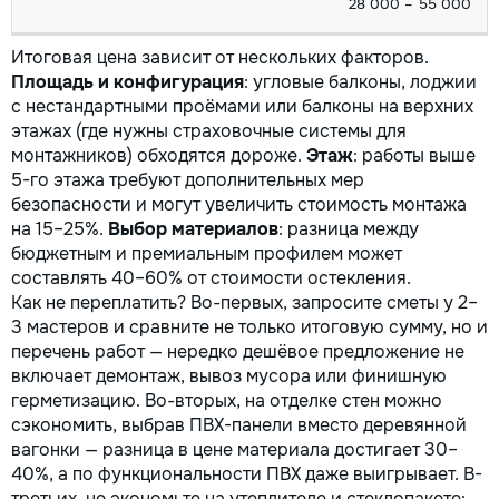
28 000 – 55 000
Итоговая цена зависит от нескольких факторов.
Площадь и конфигурация
: угловые балконы, лоджии
с нестандартными проёмами или балконы на верхних
этажах (где нужны страховочные системы для
монтажников) обходятся дороже.
Этаж
: работы выше
5-го этажа требуют дополнительных мер
безопасности и могут увеличить стоимость монтажа
на 15–25%.
Выбор материалов
: разница между
бюджетным и премиальным профилем может
составлять 40–60% от стоимости остекления.
Как не переплатить? Во-первых, запросите сметы у 2–
3 мастеров и сравните не только итоговую сумму, но и
перечень работ — нередко дешёвое предложение не
включает демонтаж, вывоз мусора или финишную
герметизацию. Во-вторых, на отделке стен можно
сэкономить, выбрав ПВХ-панели вместо деревянной
вагонки — разница в цене материала достигает 30–
40%, а по функциональности ПВХ даже выигрывает. В-
третьих, не экономьте на утеплителе и стеклопакете: