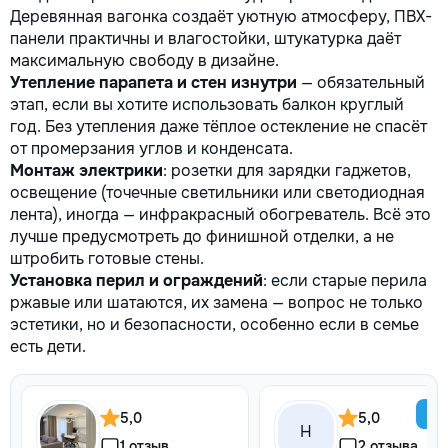
Деревянная вагонка создаёт уютную атмосферу, ПВХ-
панели практичны и влагостойки, штукатурка даёт
максимальную свободу в дизайне.
Утепление парапета и стен изнутри
— обязательный
этап, если вы хотите использовать балкон круглый
год. Без утепления даже тёплое остекление не спасёт
от промерзания углов и конденсата.
Монтаж электрики
: розетки для зарядки гаджетов,
освещение (точечные светильники или светодиодная
лента), иногда — инфракрасный обогреватель. Всё это
лучше предусмотреть до финишной отделки, а не
штробить готовые стены.
Установка перил и ограждений
: если старые перила
ржавые или шатаются, их замена — вопрос не только
эстетики, но и безопасности, особенно если в семье
есть дети.
5,0
5,0
Н
1 отзыв
2 отзыва