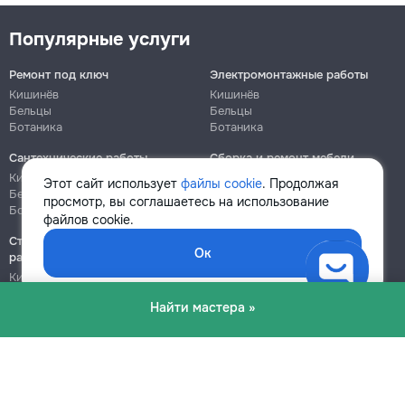
Популярные услуги
Ремонт под ключ
Электромонтажные работы
Кишинёв
Кишинёв
Бельцы
Бельцы
Ботаника
Ботаника
Сантехнические работы
Сборка и ремонт мебели
Кишинёв
Кишинёв
Этот сайт использует
файлы cookie
. Продолжая
Бельцы
Бельцы
просмотр, вы соглашаетесь на использование
Ботаника
Ботаника
файлов cookie.
Строительно-монтажные
Ок
работы
Кишинёв
Бельцы
Найти мастера »
Ботаника
Блог
Правила