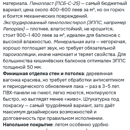
материала.
Пенопласт (ПСБ-С-25)
— самый бюджетный
вариант, цена около 400–600 леев за м³, но он горюч
и боится механических повреждений.
Экструдированный пенополистирол (ЭППС, например
Penoplex)
— плотнее, влагостойкий, не крошится,
стоит 900–1 400 леев за м³, идеален для балконов с
высокой влажностью.
Минеральная вата
— негорючая,
хорошо поглощает звук, но требует обязательной
пароизоляции, иначе намокает и теряет свойства. Для
большинства кишинёвских балконов оптимален ЭППС
толщиной 50 мм.
Финишная отделка стен и потолка
: деревянная
вагонка красива, но требует обработки антисептиком
и периодического обновления лака — раз в 3–5 лет.
ПВХ-панели не гниют, легко моются, монтируются
быстро, но выглядят менее «живо». Штукатурка под
покраску — самый трудоёмкий вариант, зато даёт
максимум дизайнерских возможностей и
долговечность при правильном исполнении.
Напольное покрытие
: летом особенно удобно