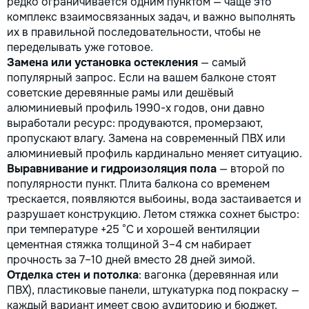
редко ограничивается одним пунктом — чаще это
комплекс взаимосвязанных задач, и важно выполнять
их в правильной последовательности, чтобы не
переделывать уже готовое.
Замена или установка остекления
— самый
популярный запрос. Если на вашем балконе стоят
советские деревянные рамы или дешёвый
алюминиевый профиль 1990-х годов, они давно
выработали ресурс: продуваются, промерзают,
пропускают влагу. Замена на современный ПВХ или
алюминиевый профиль кардинально меняет ситуацию.
Выравнивание и гидроизоляция пола
— второй по
популярности пункт. Плита балкона со временем
трескается, появляются выбоины, вода застаивается и
разрушает конструкцию. Летом стяжка сохнет быстро:
при температуре +25 °C и хорошей вентиляции
цементная стяжка толщиной 3–4 см набирает
прочность за 7–10 дней вместо 28 дней зимой.
Отделка стен и потолка
: вагонка (деревянная или
ПВХ), пластиковые панели, штукатурка под покраску —
каждый вариант имеет свою аудиторию и бюджет.