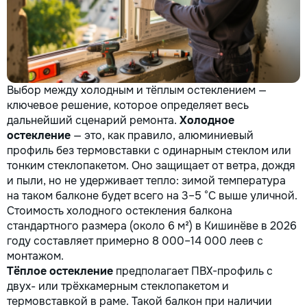
и посудомоечные машин
сушильные машины. 🍳
Электрические и
индукционные плиты,
духовые шкафы 🍲
Микроволновые печи,
Выбор между холодным и тёплым остеклением —
вытяжки 🧹 Пылесосы и
мелкая бытовая техника
ключевое решение, которое определяет весь
Водонагреватели
дальнейший сценарий ремонта.
Холодное
Электропроводку и все ч
остекление
— это, как правило, алюминиевый
связано с электрикой
профиль без термовставки с одинарным стеклом или
Сантехнические работы.
тонким стеклопакетом. Оно защищает от ветра, дождя
Ваша техника сломалась,
и пыли, но не удерживает тепло: зимой температура
искрит или не включаетс
на таком балконе будет всего на 3–5 °C выше уличной.
Не спешите покупать нов
Стоимость холодного остекления балкона
Спасем ваш бюджет.
стандартного размера (около 6 м²) в Кишинёве в 2026
году составляет примерно 8 000–14 000 леев с
монтажом.
Тёплое остекление
предполагает ПВХ-профиль с
двух- или трёхкамерным стеклопакетом и
термовставкой в раме. Такой балкон при наличии