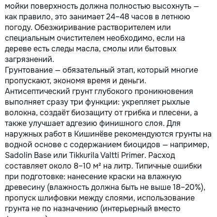
мойки поверхность должна полностью высохнуть —
как правило, это занимает 24–48 часов в летнюю
погоду. Обезжиривание растворителем или
специальным очистителем необходимо, если на
дереве есть следы масла, смолы или бытовых
загрязнений.
Грунтование — обязательный этап, который многие
пропускают, экономя время и деньги.
Антисептический грунт глубокого проникновения
выполняет сразу три функции: укрепляет рыхлые
волокна, создаёт биозащиту от грибка и плесени, а
также улучшает адгезию финишного слоя. Для
наружных работ в Кишинёве рекомендуются грунты на
водной основе с содержанием биоцидов — например,
Sadolin Base или Tikkurila Valtti Primer. Расход
составляет около 8–10 м² на литр. Типичные ошибки
при подготовке: нанесение краски на влажную
древесину (влажность должна быть не выше 18–20%),
пропуск шлифовки между слоями, использование
грунта не по назначению (интерьерный вместо