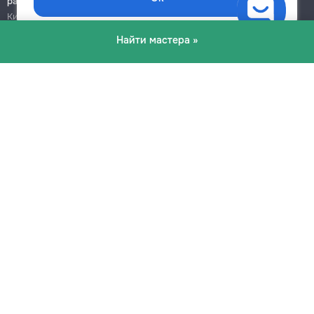
работы
Кишинёв
Бельцы
Найти мастера »
Ботаника
Блог
Правила
Цены на услуги
Помощь
Политика конфиденциальности
Cookies
Напиши в поддержку
info@remont.md
SRL "Br Team Pro"