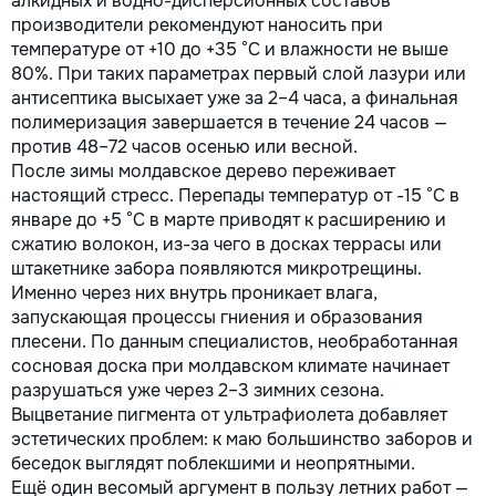
алкидных и водно-дисперсионных составов
производители рекомендуют наносить при
температуре от +10 до +35 °C и влажности не выше
80%. При таких параметрах первый слой лазури или
антисептика высыхает уже за 2–4 часа, а финальная
полимеризация завершается в течение 24 часов —
против 48–72 часов осенью или весной.
После зимы молдавское дерево переживает
настоящий стресс. Перепады температур от -15 °C в
январе до +5 °C в марте приводят к расширению и
сжатию волокон, из-за чего в досках террасы или
штакетнике забора появляются микротрещины.
Именно через них внутрь проникает влага,
запускающая процессы гниения и образования
плесени. По данным специалистов, необработанная
сосновая доска при молдавском климате начинает
разрушаться уже через 2–3 зимних сезона.
Выцветание пигмента от ультрафиолета добавляет
эстетических проблем: к маю большинство заборов и
беседок выглядят поблекшими и неопрятными.
Ещё один весомый аргумент в пользу летних работ —