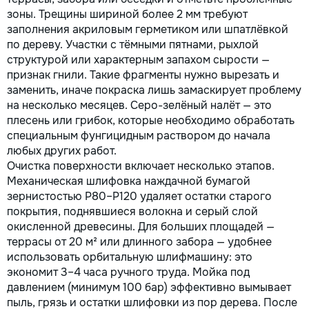
зоны. Трещины шириной более 2 мм требуют
заполнения акриловым герметиком или шпатлёвкой
по дереву. Участки с тёмными пятнами, рыхлой
структурой или характерным запахом сырости —
признак гнили. Такие фрагменты нужно вырезать и
заменить, иначе покраска лишь замаскирует проблему
на несколько месяцев. Серо-зелёный налёт — это
плесень или грибок, которые необходимо обработать
специальным фунгицидным раствором до начала
любых других работ.
Очистка поверхности включает несколько этапов.
Механическая шлифовка наждачной бумагой
зернистостью P80–P120 удаляет остатки старого
покрытия, поднявшиеся волокна и серый слой
окисленной древесины. Для больших площадей —
террасы от 20 м² или длинного забора — удобнее
использовать орбитальную шлифмашину: это
экономит 3–4 часа ручного труда. Мойка под
давлением (минимум 100 бар) эффективно вымывает
пыль, грязь и остатки шлифовки из пор дерева. После