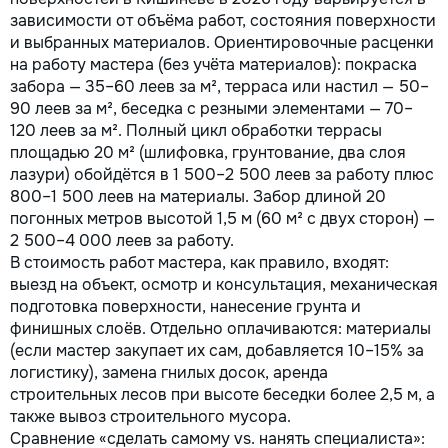
зависимости от объёма работ, состояния поверхности
и выбранных материалов. Ориентировочные расценки
на работу мастера (без учёта материалов): покраска
забора — 35–60 леев за м², терраса или настил — 50–
90 леев за м², беседка с резными элементами — 70–
120 леев за м². Полный цикл обработки террасы
площадью 20 м² (шлифовка, грунтование, два слоя
лазури) обойдётся в 1 500–2 500 леев за работу плюс
800–1 500 леев на материалы. Забор длиной 20
погонных метров высотой 1,5 м (60 м² с двух сторон) —
2 500–4 000 леев за работу.
В стоимость работ мастера, как правило, входят:
выезд на объект, осмотр и консультация, механическая
подготовка поверхности, нанесение грунта и
финишных слоёв. Отдельно оплачиваются: материалы
(если мастер закупает их сам, добавляется 10–15% за
логистику), замена гнилых досок, аренда
строительных лесов при высоте беседки более 2,5 м, а
также вывоз строительного мусора.
Сравнение «сделать самому vs. нанять специалиста»: