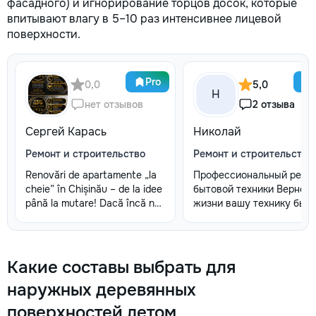
фасадного) и игнорирование торцов досок, которые
впитывают влагу в 5–10 раз интенсивнее лицевой
поверхности.
Pro
0,0
5,0
Н
нет отзывов
2 отзыва
Сергей Карась
Николай
Ремонт и строительство
Ремонт и строительство
Renovări de apartamente „la
Профессиональный ремо
cheie” în Chișinău – de la idee
бытовой техники Вернем 
până la mutare! Dacă încă nu
жизни вашу технику быст
aveți un design-proiect, nu
честно и с гарантией! Мо
este o problemă. Vă putem
главные преимущества: 
realiza un proiect de design
Выезд на дом: Работаем 
personalizat, pentru ca
всех районах и пригорода
Какие составы выбрать для
reparația să fie clară,
Мастер приедет в течени
наружных деревянных
confortabilă și adaptată
2 часов после заявки. 📉
bugetului dumneavoastră.
Цены ниже сервисных:
поверхностей летом
Contract + Garanție 1–2 ani
Работаем без посреднико