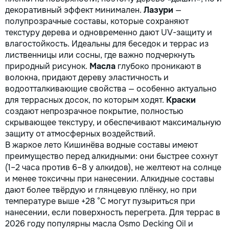
importante. Curățenie
Спасем ваш бюджет.
декоративный эффект минимален.
Лазури
—
profesională Predăm
полупрозрачные составы, которые сохраняют
apartamentul complet pregătit
текстуру дерева и одновременно дают UV-защиту и
pentru locuit – curat, fără praf
влагостойкость. Идеальны для беседок и террас из
și fără deșeuri de construcție.
лиственницы или сосны, где важно подчеркнуть
Prețuri orientative pentru
природный рисунок.
Масла
глубоко проникают в
materiale: Prețurile depind de
волокна, придают дереву эластичность и
țara producătorului, brand,
водоотталкивающие свойства — особенно актуально
colecție și categoria
produsului. Gresie porțelanată
для террасных досок, по которым ходят.
Краски
– de la 350–800+ lei/m²
создают непрозрачное покрытие, полностью
Laminat – de la 180–450+
скрывающее текстуру, и обеспечивают максимальную
lei/m² Materiale pentru lucrări
защиту от атмосферных воздействий.
brute – de la 1 500–2 500
В жаркое лето Кишинёва водные составы имеют
lei/m² de apartament Uși
преимущество перед алкидными: они быстрее сохнут
interioare – de la 2 500–7
(1–2 часа против 6–8 у алкидов), не желтеют на солнце
000+ lei/set Tavan extensibil
и менее токсичны при нанесении. Алкидные составы
– de la 120–200 lei/m²
дают более твёрдую и глянцевую плёнку, но при
Calitatea noastră – confortul
температуре выше +28 °C могут пузыриться при
dumneavoastră! Realizăm
interiorul cât mai aproape
нанесении, если поверхность перегрета. Для террас в
posibil de proiectul de design,
2026 году популярны масла Osmo Decking Oil и