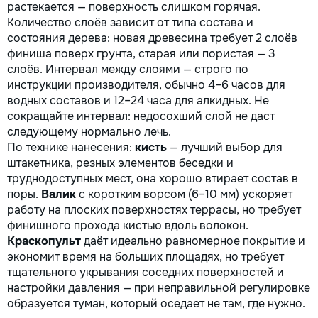
растекается — поверхность слишком горячая.
Количество слоёв зависит от типа состава и
состояния дерева: новая древесина требует 2 слоёв
финиша поверх грунта, старая или пористая — 3
слоёв. Интервал между слоями — строго по
инструкции производителя, обычно 4–6 часов для
водных составов и 12–24 часа для алкидных. Не
сокращайте интервал: недосохший слой не даст
следующему нормально лечь.
По технике нанесения:
кисть
— лучший выбор для
штакетника, резных элементов беседки и
труднодоступных мест, она хорошо втирает состав в
поры.
Валик
с коротким ворсом (6–10 мм) ускоряет
работу на плоских поверхностях террасы, но требует
финишного прохода кистью вдоль волокон.
Краскопульт
даёт идеально равномерное покрытие и
экономит время на больших площадях, но требует
тщательного укрывания соседних поверхностей и
настройки давления — при неправильной регулировке
образуется туман, который оседает не там, где нужно.