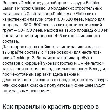
cu atenție la fiecare detaliu.
Remmers Deckfarbe; для заборов — лазури Belinka
Contactați-ne pentru o
Lasur и Pinotex Classic. В молдавских строительных
consultație gratuită și un
магазинах («Castorama», «Praktiker», «Elat») литр
deviz fără obligații: 069 376
качественной лазури стоит 180–320 леев, масло для
542 +373 603 31 178 Viber |
террасы — 350–600 леев за литр, антисептический
WhatsApp | Telegram
грунт — 90–150 леев. Расход на забор площадью 30 м²
Disponibili zilnic pentru
составит ориентировочно 4–6 литров финишного
consultații și programări. Deviz
состава.
gratuit Consultanță
profesională Soluții pentru
Для террас важна стойкость к истиранию и влаге —
orice buget Reparații
выбирайте составы с маркировкой «для настилов»
executate la timp și cu
или «Decking». Заборы из штакетника требуют
responsabilitate. Transformăm
составов с хорошей укрывистостью и UV-фильтром,
ideile în locuințe confortabile,
так как они постоянно под прямым солнцем. Беседки —
moderne și funcționale!
промежуточный вариант: здесь важна и
Calitatea noastră – liniștea și
декоративность, и защита от осадков, поэтому лазурь
confortul dumneavoastră!
или кроющая краска с полуматовым финишем будут
оптимальным решением.
Как правильно красить дерево в