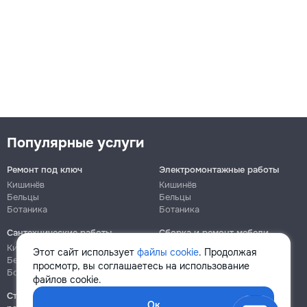
Популярные услуги
Ремонт под ключ
Электромонтажные работы
Кишинёв
Кишинёв
Бельцы
Бельцы
Ботаника
Ботаника
Сантехнические работы
Сборка и ремонт мебели
Кишинёв
Кишинёв
Этот сайт использует
файлы cookie
. Продолжая
Бельцы
Бельцы
просмотр, вы соглашаетесь на использование
Ботаника
Ботаника
файлов cookie.
Строительно-монтажные
Ок