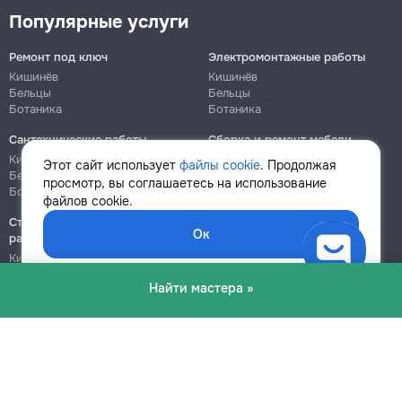
Популярные услуги
Ремонт под ключ
Электромонтажные работы
Кишинёв
Кишинёв
Бельцы
Бельцы
Ботаника
Ботаника
Сантехнические работы
Сборка и ремонт мебели
Кишинёв
Кишинёв
Этот сайт использует
файлы cookie
. Продолжая
Бельцы
Бельцы
просмотр, вы соглашаетесь на использование
Ботаника
Ботаника
файлов cookie.
Строительно-монтажные
Ок
работы
Кишинёв
Бельцы
Найти мастера »
Ботаника
Блог
Правила
Цены на услуги