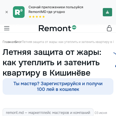
Скачай приложениеи пользуйся
×
RemontMD где угодно
★★★★★
Главная
Блог
Летняя защита от жары: как утеплить и затенить квартиру в 
Летняя защита от жары:
как утеплить и затенить
квартиру в Кишинёве
Ты мастер? Зарегистрируйся и получи
100 лей в кошелек
remont.md — маркетплейс мастеров и компаний
03 июня