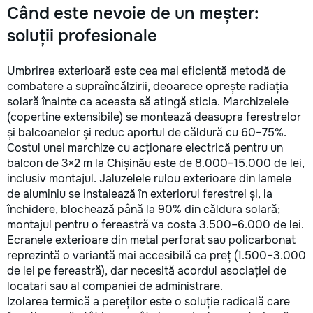
Când este nevoie de un meșter:
soluții profesionale
Umbrirea exterioară este cea mai eficientă metodă de
combatere a supraîncălzirii, deoarece oprește radiația
solară înainte ca aceasta să atingă sticla. Marchizelele
(copertine extensibile) se montează deasupra ferestrelor
și balcoanelor și reduc aportul de căldură cu 60–75%.
Costul unei marchize cu acționare electrică pentru un
balcon de 3×2 m la Chișinău este de 8.000–15.000 de lei,
inclusiv montajul. Jaluzelele rulou exterioare din lamele
de aluminiu se instalează în exteriorul ferestrei și, la
închidere, blochează până la 90% din căldura solară;
montajul pentru o fereastră va costa 3.500–6.000 de lei.
Ecranele exterioare din metal perforat sau policarbonat
reprezintă o variantă mai accesibilă ca preț (1.500–3.000
de lei pe fereastră), dar necesită acordul asociației de
locatari sau al companiei de administrare.
Izolarea termică a pereților este o soluție radicală care