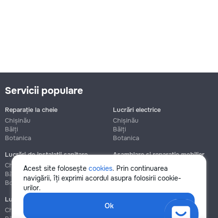
Servicii populare
Reparație la cheie
Lucrări electrice
Chișinău
Chișinău
Bălți
Bălți
Botanica
Botanica
Lucrări de instalații sanitare
Asamblare și reparație mobilier
Chișinău
Chișinău
Acest site folosește
cookies
. Prin continuarea
Bălți
Bălți
navigării, îți exprimi acordul asupra folosirii cookie-
Botanica
Botanica
urilor.
Lucrări de construcție și instalare
Ok
Chișinău