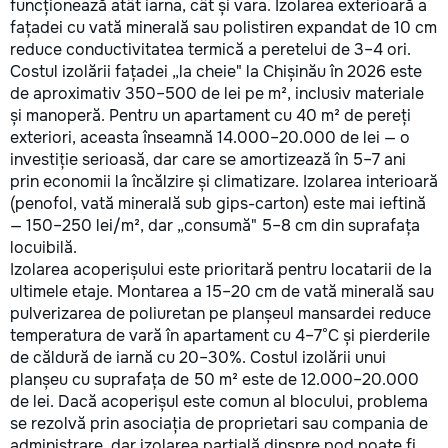
funcționează atât iarna, cât și vara. Izolarea exterioară a
fațadei cu vată minerală sau polistiren expandat de 10 cm
reduce conductivitatea termică a peretelui de 3–4 ori.
Costul izolării fațadei „la cheie" la Chișinău în 2026 este
de aproximativ 350–500 de lei pe m², inclusiv materiale
și manoperă. Pentru un apartament cu 40 m² de pereți
exteriori, aceasta înseamnă 14.000–20.000 de lei — o
investiție serioasă, dar care se amortizează în 5–7 ani
prin economii la încălzire și climatizare. Izolarea interioară
(penofol, vată minerală sub gips-carton) este mai ieftină
— 150–250 lei/m², dar „consumă" 5–8 cm din suprafața
locuibilă.
Izolarea acoperișului este prioritară pentru locatarii de la
ultimele etaje. Montarea a 15–20 cm de vată minerală sau
pulverizarea de poliuretan pe planșeul mansardei reduce
temperatura de vară în apartament cu 4–7°C și pierderile
de căldură de iarnă cu 20–30%. Costul izolării unui
planșeu cu suprafața de 50 m² este de 12.000–20.000
de lei. Dacă acoperișul este comun al blocului, problema
se rezolvă prin asociația de proprietari sau compania de
administrare, dar izolarea parțială dinspre pod poate fi