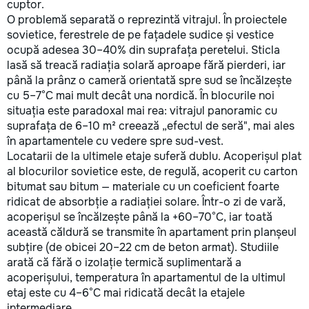
cuptor.
O problemă separată o reprezintă vitrajul. În proiectele
sovietice, ferestrele de pe fațadele sudice și vestice
ocupă adesea 30–40% din suprafața peretelui. Sticla
lasă să treacă radiația solară aproape fără pierderi, iar
până la prânz o cameră orientată spre sud se încălzește
cu 5–7°C mai mult decât una nordică. În blocurile noi
situația este paradoxal mai rea: vitrajul panoramic cu
suprafața de 6–10 m² creează „efectul de seră", mai ales
în apartamentele cu vedere spre sud-vest.
Locatarii de la ultimele etaje suferă dublu. Acoperișul plat
al blocurilor sovietice este, de regulă, acoperit cu carton
bitumat sau bitum — materiale cu un coeficient foarte
ridicat de absorbție a radiației solare. Într-o zi de vară,
acoperișul se încălzește până la +60–70°C, iar toată
această căldură se transmite în apartament prin planșeul
subțire (de obicei 20–22 cm de beton armat). Studiile
arată că fără o izolație termică suplimentară a
acoperișului, temperatura în apartamentul de la ultimul
etaj este cu 4–6°C mai ridicată decât la etajele
intermediare.