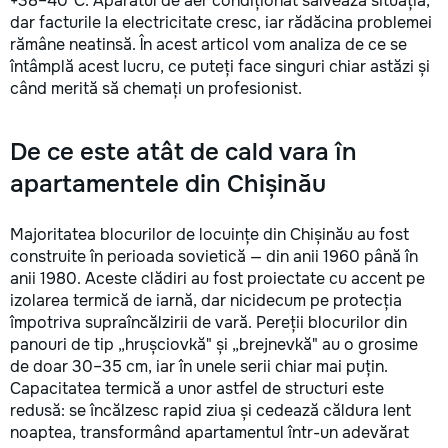
+38–40°C. Aparatul de aer condiționat salvează situația,
dar facturile la electricitate cresc, iar rădăcina problemei
rămâne neatinsă. În acest articol vom analiza de ce se
întâmplă acest lucru, ce puteți face singuri chiar astăzi și
când merită să chemați un profesionist.
De ce este atât de cald vara în
apartamentele din Chișinău
Majoritatea blocurilor de locuințe din Chișinău au fost
construite în perioada sovietică — din anii 1960 până în
anii 1980. Aceste clădiri au fost proiectate cu accent pe
izolarea termică de iarnă, dar nicidecum pe protecția
împotriva supraîncălzirii de vară. Pereții blocurilor din
panouri de tip „hrușciovkă" și „brejnevkă" au o grosime
de doar 30–35 cm, iar în unele serii chiar mai puțin.
Capacitatea termică a unor astfel de structuri este
redusă: se încălzesc rapid ziua și cedează căldura lent
noaptea, transformând apartamentul într-un adevărat