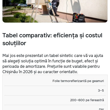
Tabel comparativ: eficiența și costul
soluțiilor
Mai jos este prezentat un tabel sintetic care vă va ajuta
să alegeți soluția optimă în funcție de buget, efect și
perioada de amortizare. Prețurile sunt valabile pentru
Chișinău în 2026 și au caracter orientativ.
REDUCERE
COST
DIY /
Folie termoreflerizantă pe geamuri
SOLUȚIE
AMORTIZAR
TEMP., °C
(LEI)
MEȘTER
3–5
200–600 pe fereastră
DIY