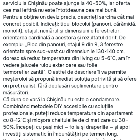
serviciu la Chișinău poate ajunge la 40–50%, iar oferta
cea mai ieftină nu este întotdeauna cea mai bună.
Pentru a obține un deviz precis, descrieți sarcina cât mai
concret posibil. Indicați: tipul blocului (panouri, cărămidă,
monolit), etajul, numărul și dimensiunile ferestrelor,
orientarea cardinală a acestora și rezultatul dorit. De
exemplu: „Bloc din panouri, etajul 9 din 9, 3 ferestre
orientate spre sud-vest cu dimensiunile 130×140 cm,
doresc să reduc temperatura din living cu 5–6°C, am în
vedere jaluzele rulou exterioare sau folie
termoreflerizantă". O astfel de descriere îi va permite
meșterului să propună imediat soluția potrivită și să ofere
un preț realist, fără deplasări suplimentare pentru
măsurători.
Căldura de vară la Chișinău nu este o condamnare.
Combinând metodele DIY accesibile cu soluțiile
profesionale, puteți reduce temperatura din apartament
cu 8–12°C și micșora cheltuielile de climatizare cu 30–
50%. Începeți cu pași mici — folia și draperiile — și apoi
investiți sistematic în îmbunătățiri pe termen lung.