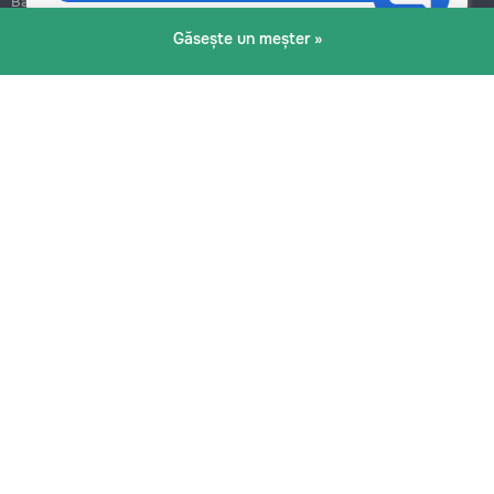
Bălți
Botanica
Găsește un meșter »
Blog
Reguli
Prețuri la servicii
Ajutor
Politica de confidențialitate
Cookies
Scrie în suport
info@remont.md
SRL "Br Team Pro"