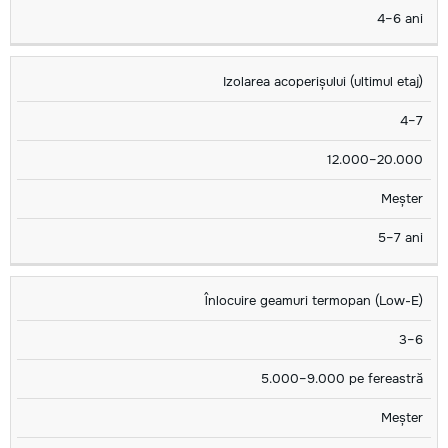
4–6 ani
Izolarea acoperișului (ultimul etaj)
4–7
12.000–20.000
Meșter
5–7 ani
Înlocuire geamuri termopan (Low-E)
3–6
5.000–9.000 pe fereastră
Meșter