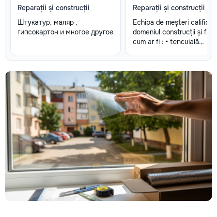
Reparații și construcții
Reparații și construcții
Штукатур, маляр ,
Echipa de meșteri calificați
гипсокартон и многое другое
domeniul construcții și fini
cum ar fi : • tencuială
&tencuială mecanizată •luc
de finisare glet (Spakliovka
mecanizată •vopsea manu
și mecanizată •tapete și t
fibră de sticlă •lucrări de g
carton •Armstrong •Fațade
personalizate •Gresie și
faianță •Electicitate •servic
sanitare •Demolări