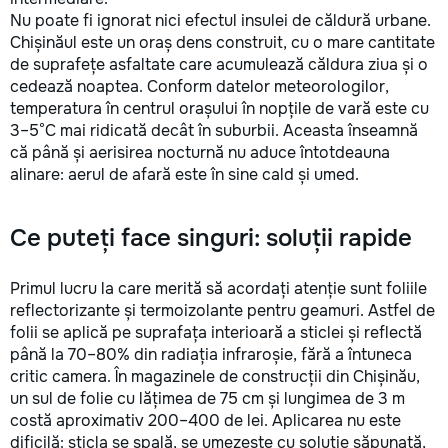
Nu poate fi ignorat nici efectul insulei de căldură urbane.
Chișinăul este un oraș dens construit, cu o mare cantitate
de suprafețe asfaltate care acumulează căldura ziua și o
cedează noaptea. Conform datelor meteorologilor,
temperatura în centrul orașului în nopțile de vară este cu
3–5°C mai ridicată decât în suburbii. Aceasta înseamnă
că până și aerisirea nocturnă nu aduce întotdeauna
alinare: aerul de afară este în sine cald și umed.
Ce puteți face singuri: soluții rapide
Primul lucru la care merită să acordați atenție sunt foliile
reflectorizante și termoizolante pentru geamuri. Astfel de
folii se aplică pe suprafața interioară a sticlei și reflectă
până la 70–80% din radiația infraroșie, fără a întuneca
critic camera. În magazinele de construcții din Chișinău,
un sul de folie cu lățimea de 75 cm și lungimea de 3 m
costă aproximativ 200–400 de lei. Aplicarea nu este
dificilă: sticla se spală, se umezește cu soluție săpunată,