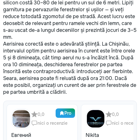
silicon costă 30–80 de lei pentru un sul de 6 metri. Lipiți
garnitura pe pervazurile ferestrelor și ușilor — și veți
reduce totodată zgomotul de pe stradă. Acest lucru este
deosebit de relevant pentru ramele vechi din lemn, care
s-au uscat de-a lungul deceniilor și prezintă jocuri de 3–5
mm.
Aerisirea corectă este o adevărată știință. La Chișinău,
intervalul optim pentru aerisirea în curent este între orele
5 și 8 dimineața, cât timp aerul nu s-a încălzit încă. După
ora 10 dimineața, deschiderea ferestrelor pe partea
însorită este contraproductivă: introduceți aer fierbinte.
Seara, aerisirea poate fi reluată după ora 21:00. Dacă
este posibil, organizați un curent de aer prin ferestrele de
pe partea umbrită a clădirii.
Pro
0,0
0,0
nici o recenzie
nici o recenzi
Евгений
Nikita