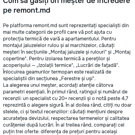
Cum să găsiți un meșter de încredere
pe remont.md
Pe platforma remont.md sunt reprezentați specialiști din
mai multe categorii de profil care vă pot ajuta cu
protecția termică de vară a apartamentului. Pentru
montajul jaluzelelor rulou și al marchizelor, căutați
meșteri în secțiunile „Montaj jaluzele și rulouri" și „Montaj
copertine". Pentru izolarea termică a pereților și
acoperișului — „Izolații termice", „Lucrări de fațadă".
Înlocuirea geamurilor termopan este realizată de
specialiștii din secțiunea „Ferestre și uși".
La alegerea unui meșter, acordați atenție câtorva
parametri esențiali. În primul rând, ratingul și numărul de
recenzii: un specialist cu 20+ recenzii și o notă peste 4,7
reprezintă o alegere sigură. În al doilea rând, citiți nu doar
stelele, ci și textul recenziilor: căutați mențiuni despre
acuratețea devizului, respectarea termenelor și calitatea
curățeniei după lucrări. În al treilea rând, comparați cel
puțin trei oferte: diferența de prețuri pentru același