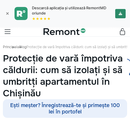
Descarcă aplicația și utilizează RemontMD
×
oriunde
★★★★★
Principala
Blog
Protecție de vară împotriva căldurii: cum să izolați și să umbritț
Protecție de vară împotriva
căldurii: cum să izolați și să
umbritți apartamentul în
Chișinău
Ești meșter? Înregistrează-te și primește 100
lei în portofel