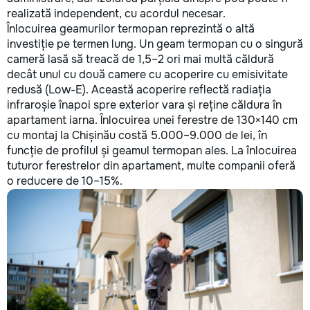
realizată independent, cu acordul necesar.
Înlocuirea geamurilor termopan reprezintă o altă
investiție pe termen lung. Un geam termopan cu o singură
cameră lasă să treacă de 1,5–2 ori mai multă căldură
decât unul cu două camere cu acoperire cu emisivitate
redusă (Low-E). Această acoperire reflectă radiația
infraroșie înapoi spre exterior vara și reține căldura în
apartament iarna. Înlocuirea unei ferestre de 130×140 cm
cu montaj la Chișinău costă 5.000–9.000 de lei, în
funcție de profilul și geamul termopan ales. La înlocuirea
tuturor ferestrelor din apartament, multe companii oferă
o reducere de 10–15%.