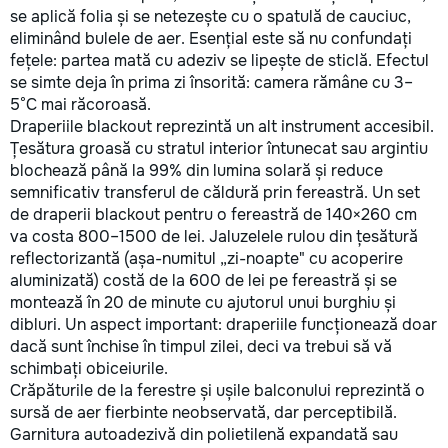
se aplică folia și se netezește cu o spatulă de cauciuc,
eliminând bulele de aer. Esențial este să nu confundați
fețele: partea mată cu adeziv se lipește de sticlă. Efectul
se simte deja în prima zi însorită: camera rămâne cu 3–
5°C mai răcoroasă.
Draperiile blackout reprezintă un alt instrument accesibil.
Țesătura groasă cu stratul interior întunecat sau argintiu
blochează până la 99% din lumina solară și reduce
semnificativ transferul de căldură prin fereastră. Un set
de draperii blackout pentru o fereastră de 140×260 cm
va costa 800–1500 de lei. Jaluzelele rulou din țesătură
reflectorizantă (așa-numitul „zi-noapte" cu acoperire
aluminizată) costă de la 600 de lei pe fereastră și se
montează în 20 de minute cu ajutorul unui burghiu și
dibluri. Un aspect important: draperiile funcționează doar
dacă sunt închise în timpul zilei, deci va trebui să vă
schimbați obiceiurile.
Crăpăturile de la ferestre și ușile balconului reprezintă o
sursă de aer fierbinte neobservată, dar perceptibilă.
Garnitura autoadezivă din polietilenă expandată sau