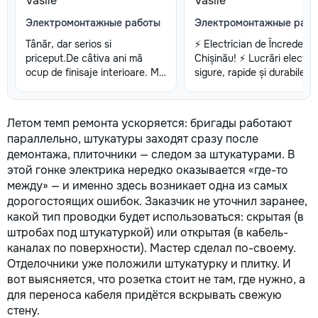
Vasile
Vasile
Электромонтажные работы
Электромонтажные рабо
Tânăr, dar serios si
⚡️ Electrician de Încredere 
priceput.De câtiva ani mă
Chișinău! ⚡️ Lucrări electri
ocup de finisaje interioare. Mă
sigure, rapide și durabile –
definesc munca de calitate si
GARANTAT! 🏠 Case | 🏢
seriozitatea.Sunt gata sa
Apartamente | 🏬 Spații
preiau noi proiecte.
comerciale | 🏡 Vile 🔧 De l
Летом темп ремонта ускоряется: бригады работают
proiect la ultimul bec – T
параллельно, штукатуры заходят сразу после
executat corect și curat.
демонтажа, плиточники — следом за штукатурами. В
⸻ 🔌 Serviciile ✅ Mont
этой гонке электрика нередко оказывается «где-то
prize, întrerupătoare, corpu
между» — и именно здесь возникает одна из самых
de iluminat, senzori ✅ Cabl
дорогостоящих ошибок. Заказчик не уточнил заранее,
și montaj tablouri electric
Executare împământări și
какой тип проводки будет использоваться: скрытая (в
instalare contoare ✅
штробах под штукатуркой) или открытая (в кабель-
Depistare și remediere rap
каналах по поверхности). Мастер сделал по-своему.
a defecțiunilor ✅ Consulta
Отделочники уже положили штукатурку и плитку. И
personalizată – găsim soluț
вот выясняется, что розетка стоит не там, где нужно, а
potrivită pentru casa ta!
для переноса кабеля придётся вскрывать свежую
⸻ 📍 Lucrăm curat,
стену.
profesionist și fără bătăi d