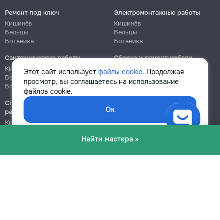
Ремонт под ключ
Электромонтажные работы
Кишинёв
Кишинёв
Бельцы
Бельцы
Ботаника
Ботаника
Сантехнические работы
Сборка и ремонт мебели
Кишинёв
Кишинёв
Этот сайт использует
файлы cookie
. Продолжая
Бельцы
Бельцы
просмотр, вы соглашаетесь на использование
Ботаника
Ботаника
файлов cookie.
Строительно-монтажные
Ок
работы
Кишинёв
Бельцы
Найти мастера »
Ботаника
Блог
Правила
Цены на услуги
Помощь
Политика конфиденциальности