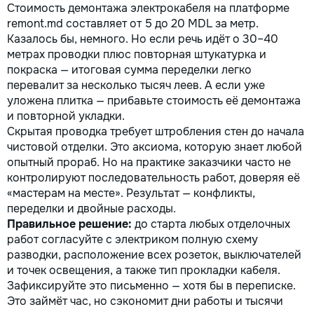
Стоимость демонтажа электрокабеля на платформе
cap 📞 Sună acum: 068 5
remont.md составляет от 5 до 20 MDL за метр.
199 📆 Disponibil rapid în
Казалось бы, немного. Но если речь идёт о 30–40
Chișinău și împrejurimi 💬 
curentul pe mâna unui
метрах проводки плюс повторная штукатурка и
profesionist. Siguranța ta
покраска — итоговая сумма переделки легко
începe cu un electrician b
перевалит за несколько тысяч леев. А если уже
уложена плитка — прибавьте стоимость её демонтажа
и повторной укладки.
Скрытая проводка требует штробления стен до начала
чистовой отделки. Это аксиома, которую знает любой
опытный прораб. Но на практике заказчики часто не
контролируют последовательность работ, доверяя её
«мастерам на месте». Результат — конфликты,
переделки и двойные расходы.
Правильное решение:
до старта любых отделочных
работ согласуйте с электриком полную схему
разводки, расположение всех розеток, выключателей
и точек освещения, а также тип прокладки кабеля.
Зафиксируйте это письменно — хотя бы в переписке.
Это займёт час, но сэкономит дни работы и тысячи