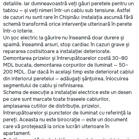
detaliile. Iar dumneavoastră veți găuri peretele pentru un
tablou — și veți nimeri într-un cablu sub tensiune. Astfel
de cazuri nu sunt rare în Chișinău: instalația ascunsă fără
schemă transformă orice intervenție ulterioară în perete
într-o loterie.
Un șoc electric la găurire nu înseamnă doar durere și
spaimă. Înseamnă arsuri, stop cardiac în cazuri grave și
repararea costisitoare a instalației deteriorate.
Demontarea prizelor și întrerupătoarelor costă 30–80
MDL bucata, demontarea corpurilor de iluminat — 50–
200 MDL. Dar dacă în același timp este deteriorat cablul
din interiorul peretelui — adăugați șănțuirea, înlocuirea
segmentului de cablu și refinisarea.
Schema de execuție a instalației electrice este un desen
pe care sunt marcate toate traseele cablurilor,
amplasarea cutiilor de distribuție, prizelor,
întrerupătoarelor și punctelor de iluminat cu referință la
pereți. Aceasta nu este birocrație — este un document
care vă protejează la orice lucrări ulterioare în
apartament.