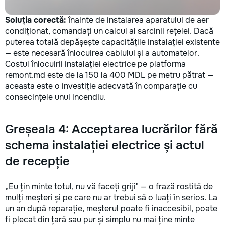
Soluția corectă:
înainte de instalarea aparatului de aer
condiționat, comandați un calcul al sarcinii rețelei. Dacă
puterea totală depășește capacitățile instalației existente
— este necesară înlocuirea cablului și a automatelor.
Costul înlocuirii instalației electrice pe platforma
remont.md este de la 150 la 400 MDL pe metru pătrat —
aceasta este o investiție adecvată în comparație cu
consecințele unui incendiu.
Greșeala 4: Acceptarea lucrărilor fără
schema instalației electrice și actul
de recepție
„Eu țin minte totul, nu vă faceți griji" — o frază rostită de
mulți meșteri și pe care nu ar trebui să o luați în serios. La
un an după reparație, meșterul poate fi inaccesibil, poate
fi plecat din țară sau pur și simplu nu mai ține minte