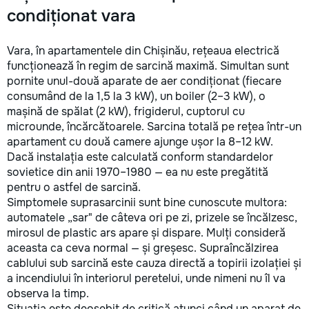
и отделка — поклейка обоев,
condiționat vara
заделка трещин, замена
плитки, другие мелкие
отделочные работы. •
Vara, în apartamentele din Chișinău, rețeaua electrică
Благоустройство и уборка —
funcționează în regim de sarcină maximă. Simultan sunt
помощь в организации
pornite unul-două aparate de aer condiționat (fiecare
пространства, установке
consumând de la 1,5 la 3 kW), un boiler (2–3 kW), o
полок, а также садоводство
mașină de spălat (2 kW), frigiderul, cuptorul cu
и помощь в уходе за дачей.
microunde, încărcătoarele. Sarcina totală pe rețea într-un
Почему выбирают нас? •
Профессионализм — опыт и
apartament cu două camere ajunge ușor la 8–12 kW.
внимание к деталям, мы
Dacă instalația este calculată conform standardelor
заботимся о качестве
sovietice din anii 1970–1980 — ea nu este pregătită
работы. • Удобство —
pentru o astfel de sarcină.
приедем в удобное время, с
Simptomele suprasarcinii sunt bine cunoscute multora:
необходимыми
automatele „sar" de câteva ori pe zi, prizele se încălzesc,
инструментами. • Доступные
mirosul de plastic ars apare și dispare. Mulți consideră
цены — честные расценки
aceasta ca ceva normal — și greșesc. Supraîncălzirea
без скрытых затрат. С нами
cablului sub sarcină este cauza directă a topirii izolației și
ваш дом в надежных руках!
a incendiului în interiorul peretelui, unde nimeni nu îl va
Обращайтесь за помощью —
мы решим любую задачу
observa la timp.
быстро и качественно.
Situația este deosebit de critică atunci când un aparat de