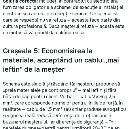
Soluția corectă:
includeți în contractul cu electricianul
furnizarea obligatorie a schemei de execuție a instalației
electrice și a actului de recepție semnat. Un specialist
care se respectă nu va refuza — aceasta face parte din
cultura profesională. Dacă meșterul refuză — acesta este
un motiv să vă gândiți la calificarea sa.
Greșeala 5: Economisirea la
materiale, acceptând un cablu „mai
ieftin" de la meșter
Schema este simplă și răspândită: meșterul propune să
„preia materialele pe cont propriu" — mai ieftin și fără
bătăi de cap pentru client. Verbal — cablu VVGng 2,5
mm², care corespunde normelor pentru liniile de forță. În
realitate — cablu de 1,5 mm² sau chiar produse surogat cu
secțiunea reală redusă. Diferența de preț rămâne în
buzunarul meșterului, iar diferența de siguranță — în
peretele dumneavoastră pentru următorii 20–30 de ani.