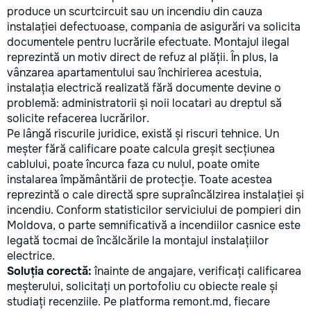
produce un scurtcircuit sau un incendiu din cauza
instalației defectuoase, compania de asigurări va solicita
documentele pentru lucrările efectuate. Montajul ilegal
reprezintă un motiv direct de refuz al plății. În plus, la
vânzarea apartamentului sau închirierea acestuia,
instalația electrică realizată fără documente devine o
problemă: administratorii și noii locatari au dreptul să
solicite refacerea lucrărilor.
Pe lângă riscurile juridice, există și riscuri tehnice. Un
meșter fără calificare poate calcula greșit secțiunea
cablului, poate încurca faza cu nulul, poate omite
instalarea împământării de protecție. Toate acestea
reprezintă o cale directă spre supraîncălzirea instalației și
incendiu. Conform statisticilor serviciului de pompieri din
Moldova, o parte semnificativă a incendiilor casnice este
legată tocmai de încălcările la montajul instalațiilor
electrice.
Soluția corectă:
înainte de angajare, verificați calificarea
meșterului, solicitați un portofoliu cu obiecte reale și
studiați recenziile. Pe platforma remont.md, fiecare