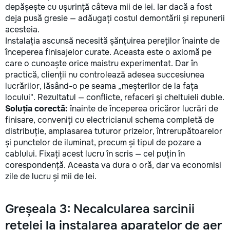
быстрота и точность в
ВЫКЛЮЧАТЕЛЕЙ,
depășește cu ușurință câteva mii de lei. Iar dacă a fost
установке мебели: от
СВЕТИЛЬНИКОВ, ЛЮСТ
deja pusă gresie — adăugați costul demontării și repunerii
стульев до шкафов и полок. •
БРА, МОНТАЖ ТЕЛЕВИЗО
acesteia.
Монтаж и крепление —
НА СТЕНУ, НАВЕСКА
Instalația ascunsă necesită șănțuirea pereților înainte de
установка картин, зеркал,
КРОНШТЕЙНА, СВЕРЛЕН
începerea finisajelor curate. Aceasta este o axiomă pe
полок, крючков и штор. Все
АЛМАЗОМ В БЕТОНЕ, В
care o cunoaște orice maistru experimentat. Dar în
крепления надежны и
КАФЕЛЬ, КЕРАМОГРАНИТ
practică, clienții nu controlează adesea succesiunea
безопасны. • Мелкий ремонт
ПОВЕСИТЬ ЗЕРКАЛО В
lucrărilor, lăsând-o pe seama „meșterilor de la fața
сантехники — устранение
ВАННОЙ, ПОЛОЧКИ,
locului". Rezultatul — conflicte, refaceri și cheltuieli duble.
протечек, замена
ПОЛОТЕНЦЕ СУШИТЕЛЬ 
Soluția corectă:
смесителей, сливных
înainte de începerea oricăror lucrări de
НАВЕСКА КАРНИЗЫ ДЛЯ
механизмов, ремонт
ШТОР ВСЕХ ТИПОВ,
finisare, conveniți cu electricianul schema completă de
унитазов и раковин. •
УСТАНОВКА ЖАЛЮЗИ.
distribuție, amplasarea tuturor prizelor, întrerupătoarelor
Электрические работы —
мастер Кишинев, Молдов
și punctelor de iluminat, precum și tipul de pozare a
замена розеток,
079550346
cablului. Fixați acest lucru în scris — cel puțin în
выключателей, лампочек,
corespondență. Aceasta va dura o oră, dar va economisi
подключение бытовой
zile de lucru și mii de lei.
техники. • Ремонт и
обслуживание окон и дверей
— регулировка дверей и
Greșeala 3: Necalcularea sarcinii
окон, замена петель,
установка замков. • Ремонт
rețelei la instalarea aparatelor de aer