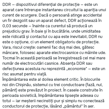
DDR — dispozitivul diferențial de protecție — este un
aparat care întrerupe instantaneu circuitul la apariția unui
curent de scurgere. Dacă o persoană atinge accidental
un fir dezgolit sau un aparat defect, DDR acționează în
0,03 secunde — înainte ca curentul să producă un
prejudiciu grav. În baie și în bucătărie, unde umiditatea
este ridicată și contactul cu apa este inevitabil, DDR nu
este o opțiune, ci un element obligatoriu de protecție.
Vara, riscul crește: oamenii fac duș mai des, gătesc
mâncare, folosesc aparate electrocasnice cu mâinile ude.
Tocmai în această perioadă se înregistrează cel mai mare
număr de electrocutări casnice. Absența DDR sau
defecțiunea acestuia nu reprezintă „economie" — este un
risc asumat pentru viață.
Împământarea este al doilea element critic. În blocurile
noi din Chișinău, sistemul cu trei conductoare (fază, nul,
pământ) este prevăzut în proiect. În casele construite în
perioada sovietică, împământarea lipsește adesea cu
totul — iar meșterii necinstiți pur și simplu nu conectează
conductorul de protecție, lăsând „pământul" în aer.