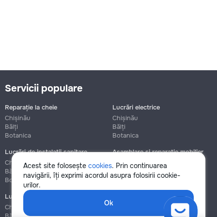
Servicii populare
Reparație la cheie
Lucrări electrice
Chișinău
Chișinău
Bălți
Bălți
Botanica
Botanica
Lucrări de instalații sanitare
Asamblare și reparație mobilier
Chișinău
Chișinău
Acest site folosește
cookies
. Prin continuarea
Bălți
Bălți
navigării, îți exprimi acordul asupra folosirii cookie-
Botanica
Botanica
urilor.
Lucrări de construcție și instalare
Ok
Chișinău
Bălți