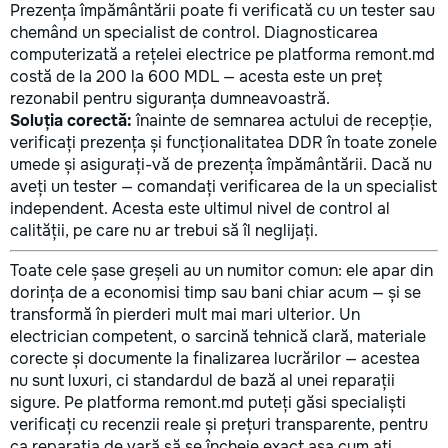
Prezența împământării poate fi verificată cu un tester sau
chemând un specialist de control. Diagnosticarea
computerizată a rețelei electrice pe platforma remont.md
costă de la 200 la 600 MDL — acesta este un preț
rezonabil pentru siguranța dumneavoastră.
Soluția corectă:
înainte de semnarea actului de recepție,
verificați prezența și funcționalitatea DDR în toate zonele
umede și asigurați-vă de prezența împământării. Dacă nu
aveți un tester — comandați verificarea de la un specialist
independent. Acesta este ultimul nivel de control al
calității, pe care nu ar trebui să îl neglijați.
Toate cele șase greșeli au un numitor comun: ele apar din
dorința de a economisi timp sau bani chiar acum — și se
transformă în pierderi mult mai mari ulterior. Un
electrician competent, o sarcină tehnică clară, materiale
corecte și documente la finalizarea lucrărilor — acestea
nu sunt luxuri, ci standardul de bază al unei reparații
sigure. Pe platforma remont.md puteți găsi specialiști
verificați cu recenzii reale și prețuri transparente, pentru
ca reparația de vară să se încheie exact așa cum ați