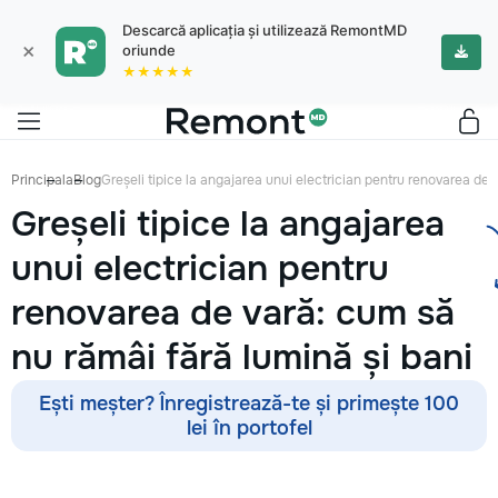
Descarcă aplicația și utilizează RemontMD
×
oriunde
★★★★★
Principala
Blog
Greșeli tipice la angajarea unui electrician pentru renovarea de 
Greșeli tipice la angajarea
unui electrician pentru
renovarea de vară: cum să
nu rămâi fără lumină și bani
Ești meșter? Înregistrează-te și primește 100
lei în portofel