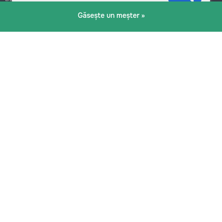
Botanica
Găsește un meșter »
Blog
Reguli
Prețuri la servicii
Ajutor
Politica de confidențialitate
Cookies
Scrie în suport
info@remont.md
SRL "Br Team Pro"