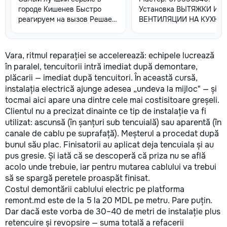
городе Кишенев Быстро
Установка ВЫТЯЖКИ И
реагируем на вызов Решаем
ВЕНТИЛЯЦИИ НА КУХНЕ,
работы почти любой
СВЕРЛЕНИЯ ОТВЕРСТИЙ
сложности Лучшая сфера
СБОРКА МЕБЕЛИ,
услуг предоставляется с
РАЗБОРКА РЕМОНТ
Vara, ritmul reparației se accelerează: echipele lucrează
нашей стороны Услуги “Муж
ПЕРЕДЕЛКА, ПОДРЕЗКА 
în paralel, tencuitorii intră imediat după demontare,
на час” — Быстро, Надежно,
ОТВЕРСТИЯ в мебели.
plăcarii — imediat după tencuitori. În această cursă,
Удобно! Нужна помощь в
ЗАМЕНА СТОЛЕШНИЦЫ 
instalația electrică ajunge adesea „undeva la mijloc" — și
быту? Наши
КУХНЕ. ВРЕЗКА И
tocmai aici apare una dintre cele mai costisitoare greșeli.
профессиональные услуги
ПОДКЛЮЧЕНИЕ МОЙКИ,
Clientul nu a precizat dinainte ce tip de instalație va fi
“Муж на час” помогут вам
ВАРОЧНОЙ ПЛИТЫ,
справиться с любыми
УСТАНОВКА ДУХОВКИ,
utilizat: ascunsă (în șanțuri sub tencuială) sau aparentă (în
мелкими ремонтами и
ПОДКЛЮЧЕНИЕ
canale de cablu pe suprafață). Meșterul a procedat după
задачами в доме и на даче!
ПОСУДОМОЕЧНОЙ
bunul său plac. Finisatorii au aplicat deja tencuiala și au
Мы предоставляем широкий
МАШИНЫ, СТИРАЛЬНОЙ
pus gresie. Și iată că se descoperă că priza nu se află
спектр услуг, используя
МАШИНЫ ВСТРАИВАЕМО
acolo unde trebuie, iar pentru mutarea cablului va trebui
минимальный набор
МЕБЕЛЬ ХОЛОДИЛЬНИК.
să se spargă peretele proaspăt finisat.
инструментов, чтобы помочь
УСТАНОВКА Бойлера
Costul demontării cablului electric pe platforma
вам быстро и эффективно
ПОДКЛЮЧЕНИЯ К ВОДЕ 
remont.md este de la 5 la 20 MDL pe metru. Pare puțin.
решить бытовые проблемы.
ЭЛЕКТРОСЕТИ, ПРОКЛА
Dar dacă este vorba de 30–40 de metri de instalație plus
Наши услуги включают: •
КАБЕЛЯ ОТ СЧЁТЧИКА,
retencuire și revopsire — suma totală a refacerii
Сборка и разборка мебели —
МОНТАЖ РОЗЕТОК,