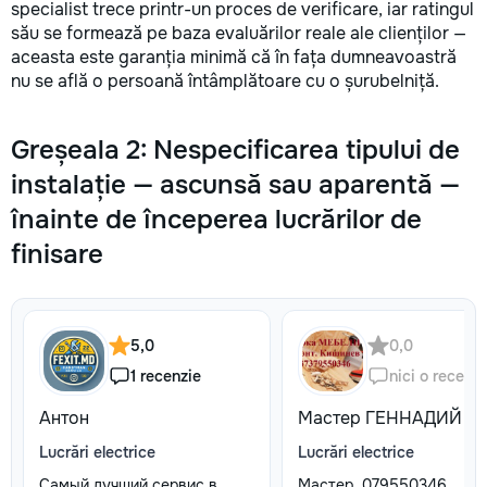
specialist trece printr-un proces de verificare, iar ratingul
său se formează pe baza evaluărilor reale ale clienților —
aceasta este garanția minimă că în fața dumneavoastră
nu se află o persoană întâmplătoare cu o șurubelniță.
Greșeala 2: Nespecificarea tipului de
instalație — ascunsă sau aparentă —
înainte de începerea lucrărilor de
finisare
5,0
0,0
1 recenzie
nici o recenzi
Антон
Мастер ГЕННАДИЙ
Lucrări electrice
Lucrări electrice
Самый лучший сервис в
Мастер. 079550346.