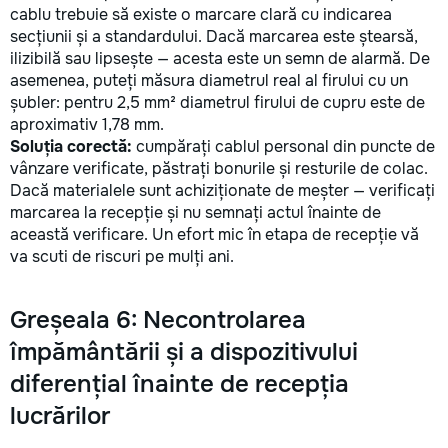
cablu trebuie să existe o marcare clară cu indicarea
secțiunii și a standardului. Dacă marcarea este ștearsă,
ilizibilă sau lipsește — acesta este un semn de alarmă. De
asemenea, puteți măsura diametrul real al firului cu un
șubler: pentru 2,5 mm² diametrul firului de cupru este de
aproximativ 1,78 mm.
Soluția corectă:
cumpărați cablul personal din puncte de
vânzare verificate, păstrați bonurile și resturile de colac.
Dacă materialele sunt achiziționate de meșter — verificați
marcarea la recepție și nu semnați actul înainte de
această verificare. Un efort mic în etapa de recepție vă
va scuti de riscuri pe mulți ani.
Greșeala 6: Necontrolarea
împământării și a dispozitivului
diferențial înainte de recepția
lucrărilor