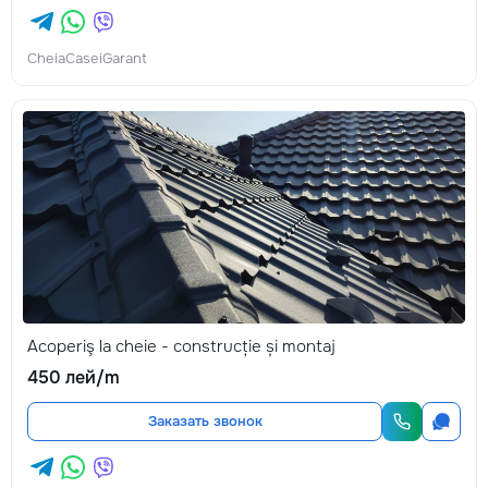
CheiaCaseiGarant
Acoperiş la cheie - construcție și montaj
450 лей/m
Заказать звонок