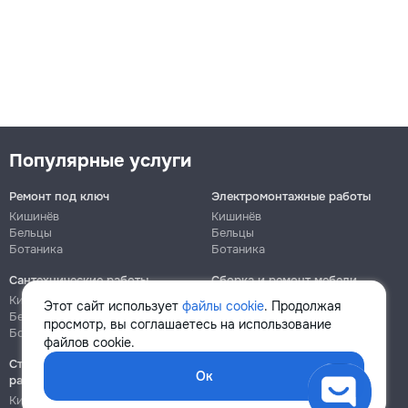
Популярные услуги
Ремонт под ключ
Электромонтажные работы
Кишинёв
Кишинёв
Бельцы
Бельцы
Ботаника
Ботаника
Сантехнические работы
Сборка и ремонт мебели
Кишинёв
Кишинёв
Этот сайт использует
файлы cookie
. Продолжая
Бельцы
Бельцы
просмотр, вы соглашаетесь на использование
Ботаника
Ботаника
файлов cookie.
Строительно-монтажные
Ок
работы
Кишинёв