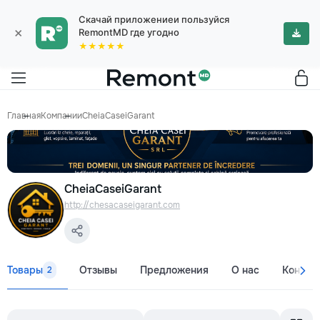
Скачай приложениеи пользуйся
×
RemontMD где угодно
★★★★★
Главная
Компании
CheiaCaseiGarant
CheiaCaseiGarant
http://chesacaseigarant.com
Товары
Отзывы
Предложения
О нас
Контак
2