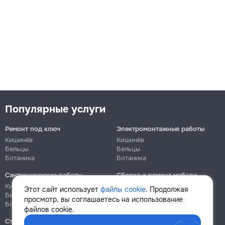
Популярные услуги
Ремонт под ключ
Электромонтажные работы
Кишинёв
Кишинёв
Бельцы
Бельцы
Ботаника
Ботаника
Сантехнические работы
Сборка и ремонт мебели
Кишинёв
Кишинёв
Этот сайт использует
файлы cookie
. Продолжая
Бельцы
Бельцы
просмотр, вы соглашаетесь на использование
Ботаника
Ботаника
файлов cookie.
Строительно-монтажные