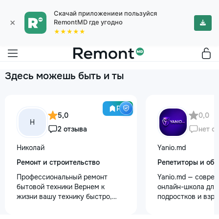
Скачай приложениеи пользуйся
×
RemontMD где угодно
★★★★★
Здесь можешь быть и ты
Pro
5,0
0,0
Н
2 отзыва
нет о
Николай
Yanio.md
Ремонт и строительство
Репетиторы и обу
Профессиональный ремонт
Yanio.md — совре
бытовой техники Вернем к
онлайн-школа для 
жизни вашу технику быстро,
подростков и взр
честно и с гарантией! Мои
помогаем ученика
главные преимущества: ⏱️
знания по школьн