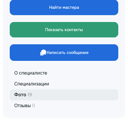
не включается? Не спешите
✔ Обучение взро
покупать новую! Спасем ваш
Найти мастера
Бесплатный пробн
бюджет.
Показать контакты
Написать сообщение
О специалисте
Специализации
Фото
19
Отзывы
0