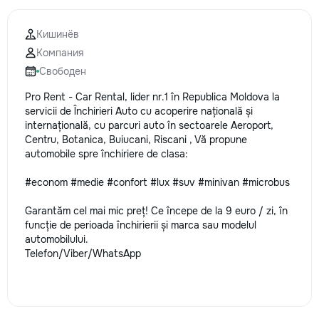
Кишинёв
Компания
Свободен
Pro Rent - Car Rental, lider nr.1 în Republica Moldova la
servicii de Închirieri Auto cu acoperire națională și
internațională, cu parcuri auto în sectoarele Aeroport,
Centru, Botanica, Buiucani, Riscani , Vă propune
automobile spre închiriere de clasa:
#econom #medie #confort #lux #suv #minivan #microbus
Garantăm cel mai mic preț! Ce începe de la 9 euro / zi, în
funcție de perioada închirierii și marca sau modelul
automobilului.
Telefon/Viber/WhatsApp