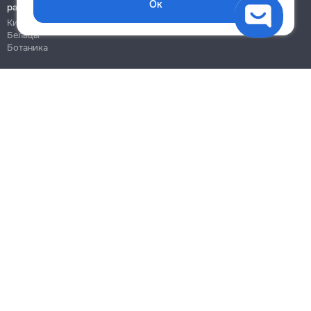
Ок
работы
Кишинёв
Бельцы
Ботаника
Блог
Правила
Цены на услуги
Помощь
Политика конфиденциальности
Cookies
Напиши в поддержку
info@remont.md
SRL "Br Team Pro"