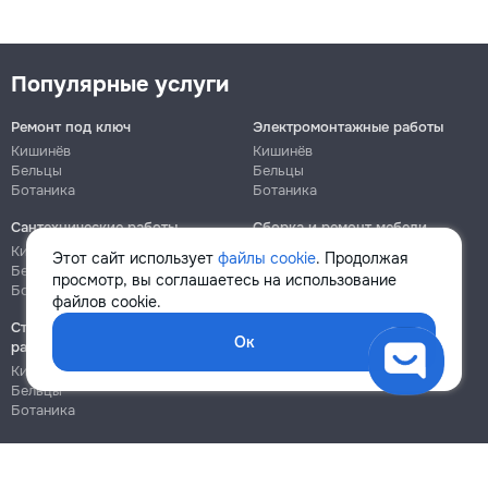
Популярные услуги
Ремонт под ключ
Электромонтажные работы
Кишинёв
Кишинёв
Бельцы
Бельцы
Ботаника
Ботаника
Сантехнические работы
Сборка и ремонт мебели
Кишинёв
Кишинёв
Этот сайт использует
файлы cookie
. Продолжая
Бельцы
Бельцы
просмотр, вы соглашаетесь на использование
Ботаника
Ботаника
файлов cookie.
Строительно-монтажные
Ок
работы
Кишинёв
Бельцы
Ботаника
Блог