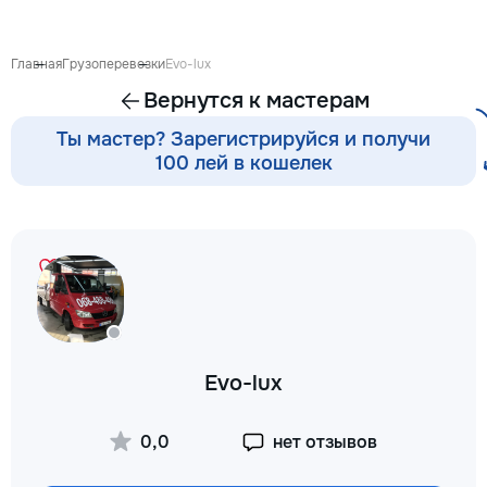
готовиться к экза
поступлению и до
личных образоват
Главная
Грузоперевозки
Evo-lux
В нашей команде 
Вернутся к мастерам
квалифицированн
преподаватели по
Ты мастер? Зарегистрируйся и получи
английскому язык
100 лей в кошелек
языку, румынскому
биологии, химии, 
другим дисциплин
проходит онлайн 
интерактивной пл
использованием 
методик и индиви
подхода. Подбира
преподавателя с 
подготовки, целе
Evo-lux
каждого ученика.
Индивидуальные з
мини-группы ✔ По
0,0
нет отзывов
экзаменам и пост
Помощь по школь