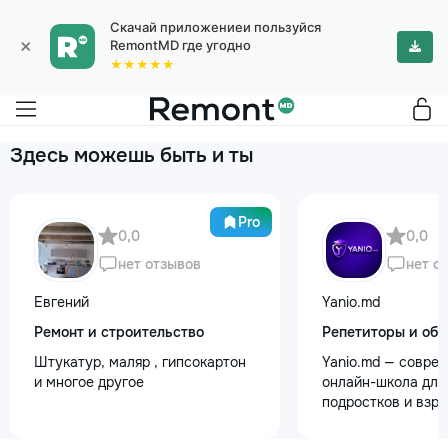
Скачай приложениеи пользуйся
×
RemontMD где угодно
★★★★★
Здесь можешь быть и ты
Pro
0,0
0,0
нет отзывов
нет о
Евгений
Yanio.md
Ремонт и строительство
Репетиторы и обу
Штукатур, маляр , гипсокартон
Yanio.md — совре
и многое другое
онлайн-школа для 
подростков и взр
помогаем ученика
знания по школьн