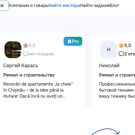
ов
Компании и товары
Найти мастера
Найти задания
Блог
Pro
0,0
5,0
Н
нет отзывов
2 от
Сергей Карась
Николай
Ремонт и строительство
Ремонт и строит
Renovări de apartamente „la cheie”
Профессиональн
în Chișinău – de la idee până la
бытовой техники
mutare! Dacă încă nu aveți un
вашу технику быс
design-proiect, nu este o problemă.
гарантией! Мои 
Vă putem realiza un proiect de design
преимущества: ⏱️
personalizat, pentru ca reparația să
Работаем во всех
fie clară, confortabilă și adaptată
пригородах. Маст
bugetului dumneavoastră. Contract +
течение 1–2 часов
Garanție 1–2 ani Încheiem contract,
Цены ниже серви