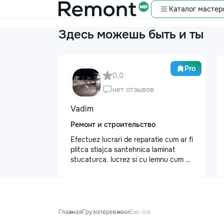
Каталог мастер
Здесь можешь быть и ты
Pro
0,0
нет отзывов
Vadim
Ремонт и строительство
Efectuez lucrari de reparatie cum ar fi
plitca stiajca santehnica laminat
stucaturca. lucrez si cu lemnu cum ar
fi vagonca cine are nevoe apelati
068368379
Главная
Грузоперевозки
Evo-lux