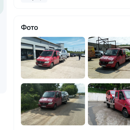
materiale: Prețurile depind de țara
producătorului, brand, colecție și
categoria produsului. Gresie
porțelanată – de la 350–800+ lei/m²
Laminat – de la 180–450+ lei/m²
Фото
Materiale pentru lucrări brute – de la 1
500–2 500 lei/m² de apartament Uși
interioare – de la 2 500–7 000+
lei/set Tavan extensibil – de la 120–
200 lei/m² Calitatea noastră –
confortul dumneavoastră! Realizăm
interiorul cât mai aproape posibil de
proiectul de design, cu atenție la
fiecare detaliu. Contactați-ne pentru
o consultație gratuită și un deviz fără
obligații: 069 376 542 +373 603 31
178 Viber | WhatsApp | Telegram
Disponibili zilnic pentru consultații și
programări. Deviz gratuit Consultanță
profesională Soluții pentru orice buget
Reparații executate la timp și cu
responsabilitate. Transformăm ideile
în locuințe confortabile, moderne și