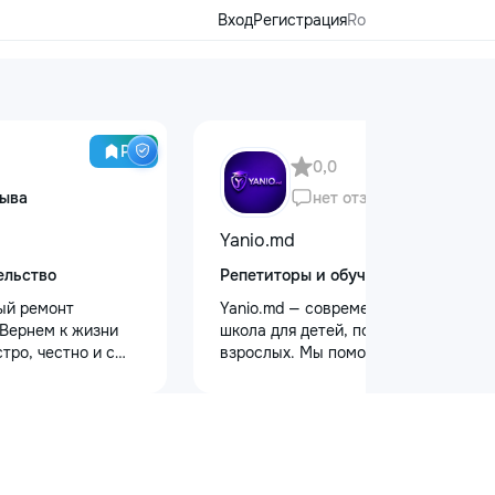
Вход
Регистрация
Ro
Pro
0,0
зыва
нет отзывов
Yanio.md
ельство
Репетиторы и обучение
ый ремонт
Yanio.md — современная онлайн-
 Вернем к жизни
школа для детей, подростков и
тро, честно и с
взрослых. Мы помогаем ученикам
главные
улучшать знания по школьным
 Выезд на дом:
предметам, готовиться к
 районах и
экзаменам, поступлению и
ер приедет в
достигать личных образовательных
 после заявки. 📉
целей. В нашей команде работают
сных: Работаем
квалифицированные преподаватели