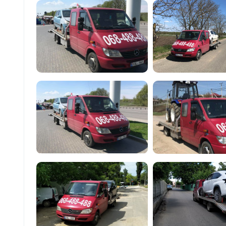
funcționale! Calitatea noastră –
liniștea și confortul dumneavoastră!