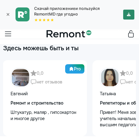
Скачай приложениеи пользуйся
×
RemontMD где угодно
★★★★★
Здесь можешь быть и ты
Pro
0,0
0,0
нет отзывов
нет о
Евгений
Татьяна
Ремонт и строительство
Репетиторы и обу
Штукатур, маляр , гипсокартон
Привет! Меня зову
и многое другое
учитель начальных
высшим педагогич
психологическим 
Обучаю с любовью