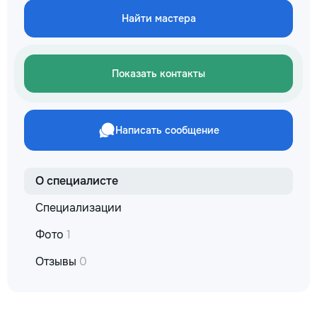
сообщения или зво
Найти мастера
+37060597613 Обу
интересно! Давай
этот мир вместе!
заслуживает лучш
Показать контакты
Написать сообщение
О специалисте
Специализации
Фото
1
Отзывы
0