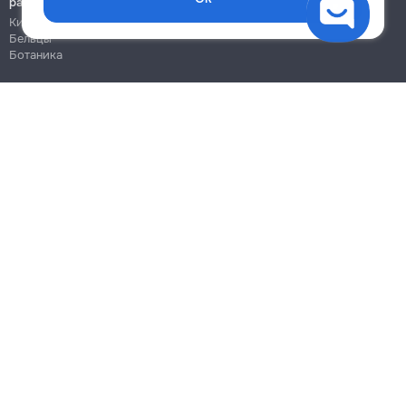
работы
Кишинёв
Бельцы
Ботаника
Блог
Правила
Цены на услуги
Помощь
Политика конфиденциальности
Cookies
Напиши в поддержку
info@remont.md
SRL "Br Team Pro"