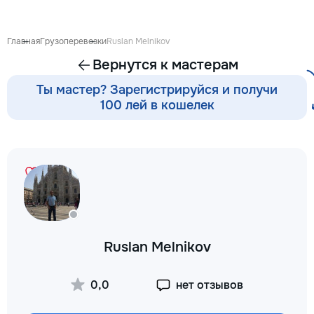
Предлагаю: Для м
качественную под
школе ✨ обучение
Главная
Грузоперевозки
Ruslan Melnikov
письму, счёту ✨ р
Вернутся к мастерам
и логического мы
каллиграфия, орие
Ты мастер? Зарегистрируйся и получи
пространстве, мо
100 лей в кошелек
подготовка руки к
интересные игров
эмоционально-пси
подготовка к обу
школьников (1–4 кл
помощь по русско
математике, чтени
работа с трудност
обучении ⭐️ коррек
развитие речи Ка
Ruslan Melnikov
особенный — я на
именно к вашему!
проходят весело, 
0,0
нет отзывов
любовью к детям и
их развитии. Пиши