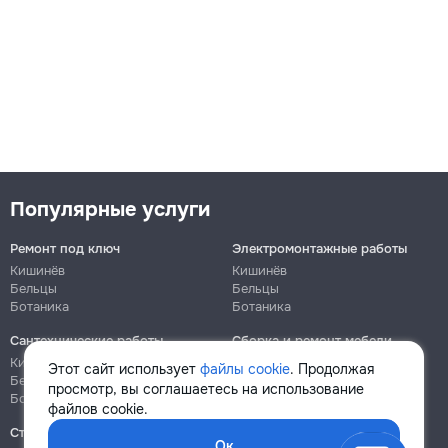
Популярные услуги
Ремонт под ключ
Электромонтажные работы
Кишинёв
Кишинёв
Бельцы
Бельцы
Ботаника
Ботаника
Сантехнические работы
Сборка и ремонт мебели
Кишинёв
Кишинёв
Этот сайт использует
файлы cookie
. Продолжая
Бельцы
Бельцы
просмотр, вы соглашаетесь на использование
Ботаника
Ботаника
файлов cookie.
Строительно-монтажные
Ок