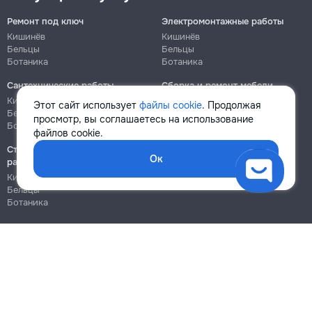
Ремонт под ключ
Электромонтажные работы
Кишинёв
Кишинёв
Бельцы
Бельцы
Ботаника
Ботаника
Сантехнические работы
Сборка и ремонт мебели
Кишинёв
Кишинёв
Этот сайт использует
файлы cookie
. Продолжая
Бельцы
Бельцы
просмотр, вы соглашаетесь на использование
Ботаника
Ботаника
файлов cookie.
Строительно-монтажные
Ок
работы
Кишинёв
Бельцы
Ботаника
Блог
Правила
Цены на услуги
Помощь
Политика конфиденциальности