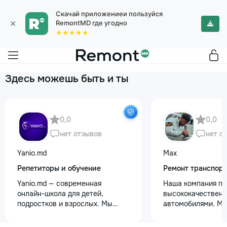
Скачай приложениеи пользуйся
×
RemontMD где угодно
★★★★★
Здесь можешь быть и ты
0,0
0,0
нет отзывов
нет о
Yanio.md
Max
Репетиторы и обучение
Ремонт транспор
Yanio.md — современная
Наша компания пр
онлайн-школа для детей,
высококачественн
подростков и взрослых. Мы
автомобилями. М
помогаем ученикам улучшать
предоставляем ус
знания по школьным предметам,
полировки кузова 