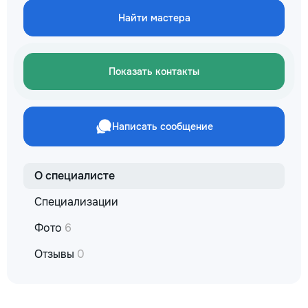
✔ Обучение взрослых ✔
технологии. Дове
Бесплатный пробный урок
Найти мастера
заботу о вашем а
он будет радовать
годы.
Показать контакты
Написать сообщение
О специалисте
Специализации
Фото
6
Отзывы
0