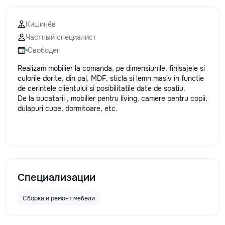
la fiecare detaliu. Contactați-ne
pentru o consultație gratuită și un
Кишинёв
deviz fără obligații: 069 376 542
Частный специалист
+373 603 31 178 Viber | WhatsApp
| Telegram Disponibili zilnic pentru
Свободен
consultații și programări. Deviz
Realizam mobilier la comanda, pe dimensiunile, finisajele si
gratuit Consultanță profesională
culorile dorite, din pal, MDF, sticla si lemn masiv in functie
Soluții pentru orice buget
de cerintele clientului si posibilitatile date de spatiu.
Reparații executate la timp și cu
De la bucatarii , mobilier pentru living, camere pentru copii,
responsabilitate. Transformăm
dulapuri cupe, dormitoare, etc.
ideile în locuințe confortabile,
moderne și funcționale! Calitatea
noastră – liniștea și confortul
dumneavoastră!
Специализации
Сборка и ремонт мебели