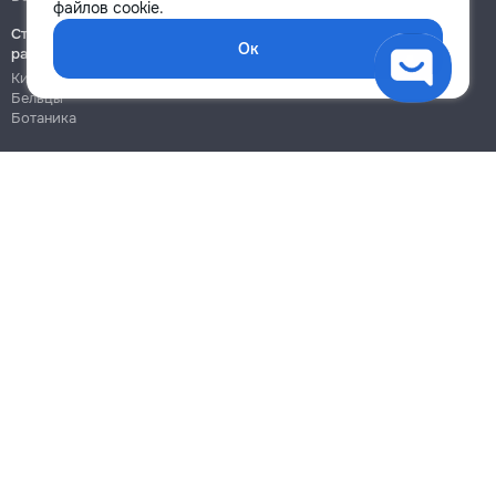
файлов cookie.
Строительно-монтажные
Ок
работы
Кишинёв
Бельцы
Ботаника
Блог
Правила
Цены на услуги
Помощь
Политика конфиденциальности
Cookies
Напиши в поддержку
info@remont.md