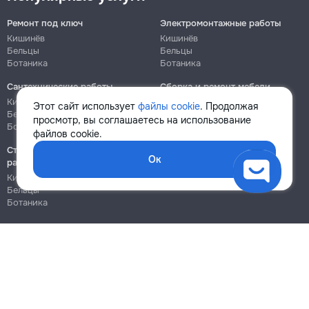
Ремонт под ключ
Электромонтажные работы
Кишинёв
Кишинёв
Бельцы
Бельцы
Ботаника
Ботаника
Сантехнические работы
Сборка и ремонт мебели
Кишинёв
Кишинёв
Этот сайт использует
файлы cookie
. Продолжая
Бельцы
Бельцы
просмотр, вы соглашаетесь на использование
Ботаника
Ботаника
файлов cookie.
Строительно-монтажные
Ок
работы
Кишинёв
Бельцы
Ботаника
Блог
Правила
Цены на услуги
Помощь
Политика конфиденциальности