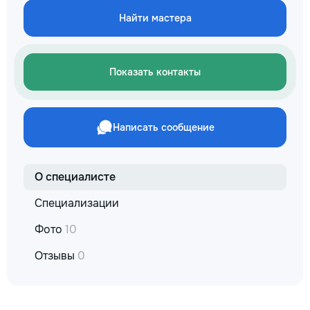
не включается? Не спешите
кромки, чистая ра
покупать новую! Спасем ваш
Найти мастера
резьбой. Кишинёв 
бюджет.
Выезд на замер, к
по цвету и покрыт
Показать контакты
Написать сообщение
О специалисте
Специализации
Фото
10
Отзывы
0