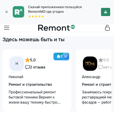
Скачай приложениеи пользуйся
×
RemontMD где угодно
★★★★★
Здесь можешь быть и ты
Pro
5,0
0,0
Н
2 отзыва
нет о
Николай
Александр
Ремонт и строительство
Ремонт и строите
Профессиональный ремонт
Занимаюсь покрас
бытовой техники Вернем к
реставрацией меб
жизни вашу технику быстро,
фасадов — работа
честно и с гарантией! Мои
любой сложности.
главные преимущества: ⏱️
реставрация стар