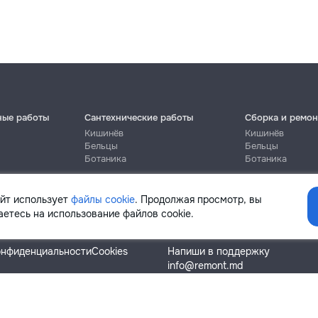
ные работы
Сантехнические работы
Сборка и ремон
Кишинёв
Кишинёв
Бельцы
Бельцы
Ботаника
Ботаника
айт использует
файлы cookie
. Продолжая просмотр, вы
етесь на использование файлов cookie.
Помощь
онфиденциальности
Cookies
Напиши в поддержку
info@remont.md
SRL "Br Team Pro"