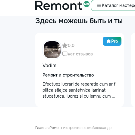
Каталог мастер
Здесь можешь быть и ты
Pro
0,0
нет отзывов
Vadim
Ремонт и строительство
Efectuez lucrari de reparatie cum ar fi
plitca stiajca santehnica laminat
stucaturca. lucrez si cu lemnu cum ar
fi vagonca cine are nevoe apelati
068368379
Главная
Ремонт и строительство
Александр