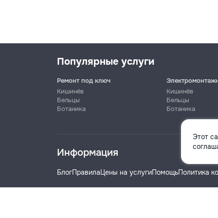
Популярные услуги
Ремонт под ключ
Электромонтаж
Кишинёв
Кишинёв
Бельцы
Бельцы
Ботаника
Ботаника
Имя
Этот с
соглаша
Информация
Телефон
Блог
Правила
Цены на услуги
Помощь
Политика к
Название компании