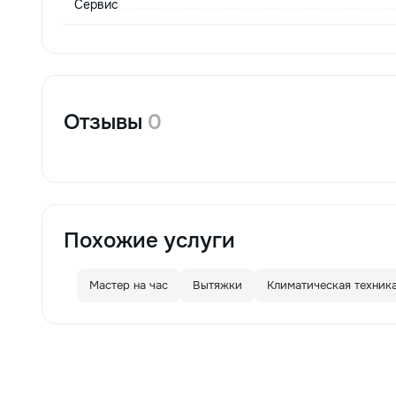
Сервис
funcționale! Calitatea noastră –
liniștea și confortul dumneavoastră!
Отзывы
0
Похожие услуги
Мастер на час
Вытяжки
Климатическая техник