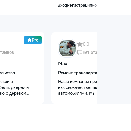
Вход
Регистрация
Ro
Pro
0,0
отзывов
нет отзывов
Max
ельство
Ремонт транспорта
ской и
Наша компания предлагает
бели, дверей и
высококачественный уход за
аю с деревом
автомобилями. Мы предоставляем
. Что делаю: —
услуги полировки кузова для
рой и антикварной
восстановления блеска, ремонт
а, восстановление
сколов и трещин на лобовом стекле
ение сколов и
для обеспечения безопасности.
ка и перекраска
Также выполняем оклейку
в, гардеробных,
защитными пленками, полировку