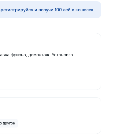
аска и
стекла для улучшения видимости и
входных и
ремонт царапин на кузове.
арегистрируйся и получи 100 лей в кошелек
ерей — резные и
Дополнительно предлагаем
ды, декоративные
выпрямление вмятин без покраски,
 и садовые
нанесение защитных составов,
итная обработка,
тонировку в соответствии с
ю с массивом,
законодательством и химчистку
дбираю цвет и
салона. Услуги по полировке хрома
ьер — матовый,
и антихрому придают автомобилю
равка фриона, демонтаж. Установка
состаривание,
стиль, а защитная пленка на фары
ужный оттенок
защищает от повреждений. Мы
в моей работе —
придерживаемся высоких
ости. Ровное
стандартов обслуживания,
тёков и полос,
используя передовые технологии.
и кромки, чистая
Доверьте нам заботу о вашем
. Кишинёв и
автомобиле, и он будет радовать
на замер,
вас долгие годы.
цвету и покрытию.
о другое