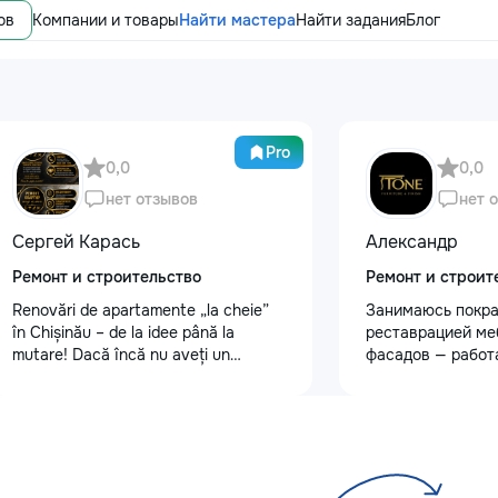
ов
Компании и товары
Найти мастера
Найти задания
Блог
Pro
0,0
0,0
нет отзывов
нет 
Сергей Карась
Александр
Ремонт и строительство
Ремонт и строит
Renovări de apartamente „la cheie”
Занимаюсь покра
în Chișinău – de la idee până la
реставрацией ме
mutare! Dacă încă nu aveți un
фасадов — работ
design-proiect, nu este o problemă.
любой сложности
Vă putem realiza un proiect de design
реставрация ста
personalizat, pentru ca reparația să
мебели: шлифовк
fie clară, confortabilă și adaptată
покрытия, устран
bugetului dumneavoastră. Contract +
трещин — покрас
Garanție 1–2 ani Încheiem contract,
кухонных фасадо