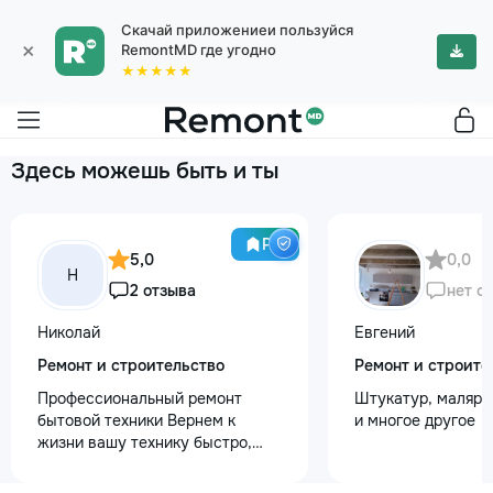
Скачай приложениеи пользуйся
×
RemontMD где угодно
★★★★★
Здесь можешь быть и ты
Pro
5,0
0,0
Н
2 отзыва
нет о
Николай
Евгений
Ремонт и строительство
Ремонт и строите
Профессиональный ремонт
Штукатур, маляр ,
бытовой техники Вернем к
и многое другое
жизни вашу технику быстро,
честно и с гарантией! Мои
главные преимущества: ⏱️