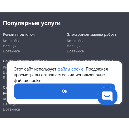
Популярные услуги
Ремонт под ключ
Электромонтажные работы
Кишинёв
Кишинёв
Бельцы
Бельцы
Ботаника
Ботаника
Сантехнические работы
Сборка и ремонт мебели
Кишинёв
Кишинёв
Этот сайт использует
файлы cookie
. Продолжая
Бельцы
Бельцы
просмотр, вы соглашаетесь на использование
Ботаника
Ботаника
файлов cookie.
Строительно-монтажные
Ок
работы
Кишинёв
Бельцы
Ботаника