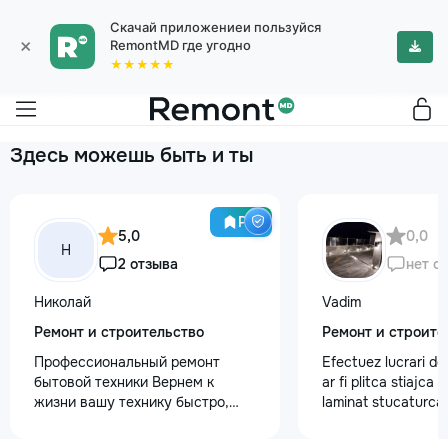
Скачай приложениеи пользуйся
×
RemontMD где угодно
★★★★★
Здесь можешь быть и ты
Pro
5,0
0,0
Н
2 отзыва
нет о
Николай
Vadim
Ремонт и строительство
Ремонт и строите
Профессиональный ремонт
Efectuez lucrari de
бытовой техники Вернем к
ar fi plitca stiajca
жизни вашу технику быстро,
laminat stucaturca.
честно и с гарантией! Мои
lemnu cum ar fi va
главные преимущества: ⏱️
nevoe apelati 068