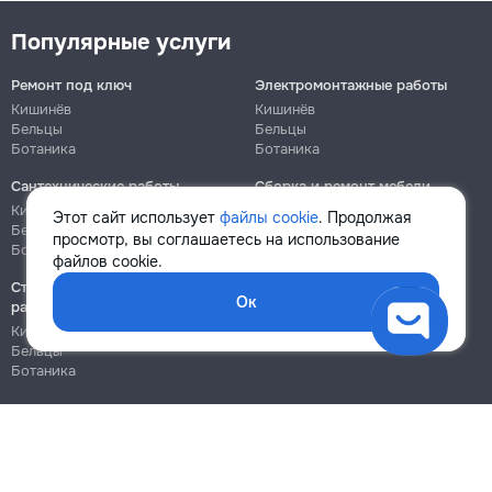
Популярные услуги
Ремонт под ключ
Электромонтажные работы
Кишинёв
Кишинёв
Бельцы
Бельцы
Ботаника
Ботаника
Сантехнические работы
Сборка и ремонт мебели
Кишинёв
Кишинёв
Этот сайт использует
файлы cookie
. Продолжая
Бельцы
Бельцы
просмотр, вы соглашаетесь на использование
Ботаника
Ботаника
файлов cookie.
Строительно-монтажные
Ок
работы
Кишинёв
Бельцы
Ботаника
Блог
Правила
Цены на услуги