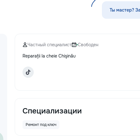
по математике, а
русскому языку,
Ты мастер? З
биологии, химии,
другим дисципли
проходит онлайн
платформе с исп
современных мет
Частный специалист
Свободен
индивидуального
Подбираем препо
Reparații la cheie Chişinău
уровня подготовк
пожеланий каждо
Индивидуальные 
группы ✔ Подгот
и поступлению ✔
школьной програ
взрослых ✔ Бесп
урок
Специализации
Ремонт под ключ