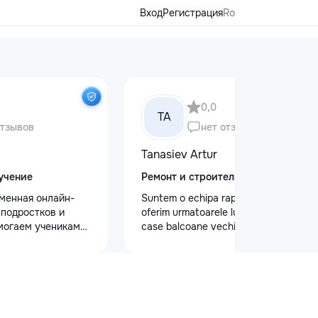
Вход
Регистрация
Ro
0,0
TA
отзывов
нет отзывов
Tanasiev Artur
учение
Ремонт и строительство
еменная онлайн-
Suntem o echipa rapida de Hamali
 подростков и
oferim urmatoarele lucrari Demolari
могаем ученикам
case balcoane vechii - Demolare
 по школьным
fundatii, elemente din beton,ziduri.
иться к
demontarea acoperisului - Demontat
уплению и
confectii metalice - Decopertat pereti
х образовательных
de tencuiala,gresie,faianta,glet,var,
команде работают
sapa - Decapare diferite suprafete -
ные преподаватели
Demontat parchet,sapă,teracota -