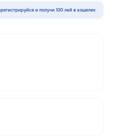
нглийскому языку,
Servicii curatenie subsol la inaltime...
 румынскому языку,
арегистрируйся и получи 100 лей в кошелек
 географии и
нам. Обучение
 на интерактивной
ользованием
одик и
 подхода.
давателя с учётом
и, целей и
го ученика. ✔
занятия и мини-
овка к экзаменам
 Помощь по
мме ✔ Обучение
латный пробный