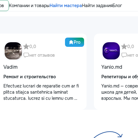
ов
Компании и товары
Найти мастера
Найти задания
Блог
Pro
0,0
0,0
нет отзывов
нет 
Vadim
Yanio.md
Ремонт и строительство
Репетиторы и об
Efectuez lucrari de reparatie cum ar fi
Yanio.md — совр
plitca stiajca santehnica laminat
школа для детей,
stucaturca. lucrez si cu lemnu cum ar
взрослых. Мы по
fi vagonca cine are nevoe apelati
улучшать знания
068368379
предметам, готов
экзаменам, пост
достигать личны
целей. В нашей 
квалифицирован