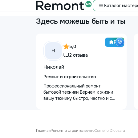
Каталог мастер
Здесь можешь быть и ты
Pro
5,0
Н
2 отзыва
Николай
Ремонт и строительство
Профессиональный ремонт
бытовой техники Вернем к жизни
вашу технику быстро, честно и с
гарантией! Мои главные
преимущества: ⏱️ Выезд на дом:
Работаем во всех районах и
пригородах. Мастер приедет в
течение 1–2 часов после заявки. 📉
Главная
Ремонт и строительство
Corneliu Dicusara
Цены ниже сервисных: Работаем