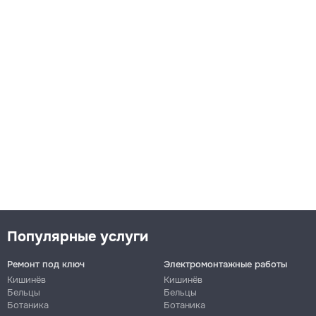
Популярные услуги
Ремонт под ключ
Электромонтажные работы
Кишинёв
Кишинёв
Бельцы
Бельцы
Ботаника
Ботаника