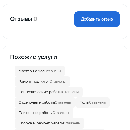
Отзывы
0
Добавить отзыв
Похожие услуги
Мастер на час
Ставчены
Ремонт под ключ
Ставчены
Сантехнические работы
Ставчены
Отделочные работы
Полы
Ставчены
Ставчены
Плиточные работы
Ставчены
Сборка и ремонт мебели
Ставчены