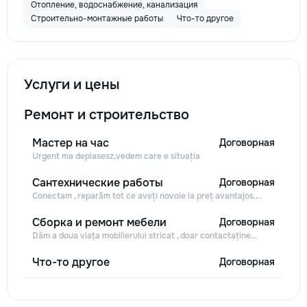
Отопление, водоснабжение, канализация
Строительно-монтажные работы
Что-то другое
Услуги и цены
Ремонт и строительство
Мастер на час
Договорная
Urgent ma deplasesz,vedem care e situația
Сантехнические работы
Договорная
Conectam , reparăm tot ce aveți novoie la preț avantajos....
Сборка и ремонт мебели
Договорная
Dăm a doua viața mobilierului stricat , doar contactaține...
Что-то другое
Договорная