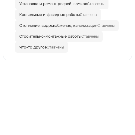
Установка и ремонт дверей, замков
Ставчены
Кровельные и фасадные работы
Ставчены
Отопление, водоснабжение, канализация
Ставчены
Строительно-монтажные работы
Ставчены
Что-то другое
Ставчены