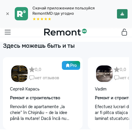
Скачай приложениеи пользуйся
×
RemontMD где угодно
★★★★★
Здесь можешь быть и ты
Pro
0,0
0,0
нет отзывов
нет о
Сергей Карась
Vadim
Ремонт и строительство
Ремонт и строите
Renovări de apartamente „la
Efectuez lucrari de
cheie” în Chișinău – de la idee
ar fi plitca stiajca
până la mutare! Dacă încă nu
laminat stucaturca.
aveți un design-proiect, nu este o
lemnu cum ar fi va
problemă. Vă putem realiza un
nevoe apelati 068