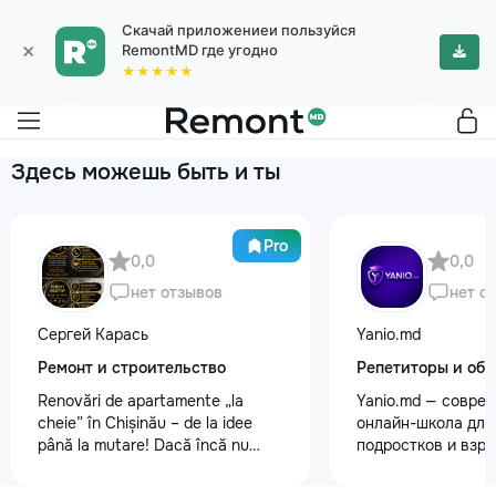
Скачай приложениеи пользуйся
×
RemontMD где угодно
★★★★★
Здесь можешь быть и ты
Pro
0,0
0,0
нет отзывов
нет о
Сергей Карась
Yanio.md
Ремонт и строительство
Репетиторы и обу
Renovări de apartamente „la
Yanio.md — совре
cheie” în Chișinău – de la idee
онлайн-школа для 
până la mutare! Dacă încă nu
подростков и взр
aveți un design-proiect, nu este o
помогаем ученика
problemă. Vă putem realiza un
знания по школьн