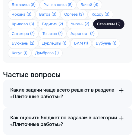
Ботаника (8)
Рышкановка (5)
Бачой (4)
Чокана (3)
Ватра (3)
Оргеев (3)
Кодру (3)
Криково (3)
Гидигич (2)
Унгень (2)
Ставчены (2)
Сынжера (2)
Тогатин (2)
Аэропорт (2)
Буюканы (2)
Дурлешты (1)
БАМ (1)
Бубуечь (1)
Кагул (1)
Думбрава (1)
Частые вопросы
Какие задачи чаще всего решают в разделе
«Плиточные работы»?
Как оценить бюджет по задачам в категории
«Плиточные работы»?