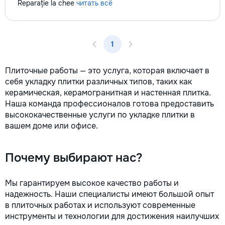
Reparație la chee
читать всё
la fiecare detaliu. Contactați-ne
pentru o consultație gratuită și un
deviz fără obligații: 069 376 542
+373 603 31 178 Viber | WhatsApp
1
| Telegram Disponibili zilnic pentru
consultații și programări. Deviz
gratuit Consultanță profesională
Плиточные работы — это услуга, которая включает в
Soluții pentru orice buget
себя укладку плитки различных типов, таких как
Reparații executate la timp și cu
керамическая, керамогранитная и настенная плитка.
responsabilitate. Transformăm
Наша команда профессионалов готова предоставить
ideile în locuințe confortabile,
высококачественные услуги по укладке плитки в
moderne și funcționale! Calitatea
вашем доме или офисе.
noastră – liniștea și confortul
dumneavoastră!
Почему выбирают нас?
Мы гарантируем высокое качество работы и
надежность. Наши специалисты имеют большой опыт
в плиточных работах и используют современные
инструменты и технологии для достижения наилучших