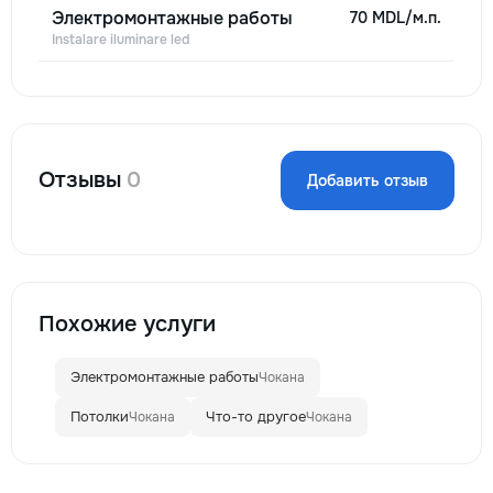
Электромонтажные работы
70 MDL/м.п.
Instalare iluminare led
Отзывы
0
Добавить отзыв
Похожие услуги
Электромонтажные работы
Чокана
Потолки
Что-то другое
Чокана
Чокана