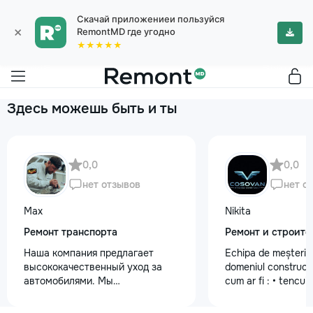
Скачай приложениеи пользуйся
×
RemontMD где угодно
★★★★★
Здесь можешь быть и ты
0,0
0,0
нет отзывов
нет о
Max
Nikita
Ремонт транспорта
Ремонт и строите
Наша компания предлагает
Echipa de meșteri ca
высококачественный уход за
domeniul construcții
автомобилями. Мы
cum ar fi : • tencui
предоставляем услуги
mecanizată •lucrări 
полировки кузова для
glet (Spakliovka) m