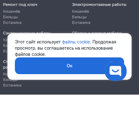
Ремонт под ключ
Электромонтажные работы
Кишинёв
Кишинёв
Бельцы
Бельцы
Ботаника
Ботаника
Сантехнические работы
Сборка и ремонт мебели
Кишинёв
Кишинёв
Этот сайт использует
файлы cookie
. Продолжая
Бельцы
Бельцы
просмотр, вы соглашаетесь на использование
Ботаника
Ботаника
файлов cookie.
Строительно-монтажные
Ок
работы
Кишинёв
Бельцы
Ботаника
Блог
Правила
Цены на услуги
Помощь
Политика конфиденциальности
Cookies