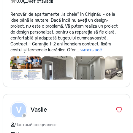
0,0
нет отзывов
Renovări de apartamente „la cheie” în Chișinău – de la
idee până la mutare! Dacă încă nu aveți un design-
proiect, nu este o problemă. Vă putem realiza un proiect
de design personalizat, pentru ca reparația să fie clară,
confortabilă și adaptată bugetului dumneavoastră.
Contract + Garanție 1–2 ani Încheiem contract, fixăm
costul și termenele lucrărilor. Ofer...
читать всё
V
Vasile
Частный специалист