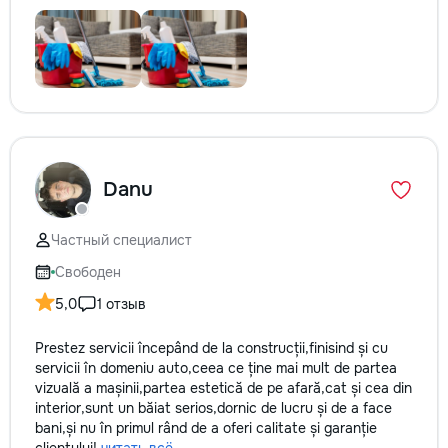
Danu
Частный специалист
Свободен
5,0
1 отзыв
Prestez servicii începând de la construcții,finisind și cu
servicii în domeniu auto,ceea ce ține mai mult de partea
vizuală a mașinii,partea estetică de pe afară,cat și cea din
interior,sunt un băiat serios,dornic de lucru și de a face
bani,și nu în primul rând de a oferi calitate și garanție