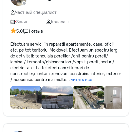
Частный специалист
Занят
Калараш
5,0
1 отзыв
Efectuăm servicii în reparatii apartamente, case, oficii,
etc. pe tot teritoriul Moldovei. Efectuam un spectru larg
de activitati: tencuiala peretilor /chit pentru pereti/
laminat/ teracota/ghipsocarton /vopsit pereti ,poduri/
electricitate. La fel efectuam si lucrari de
constructie:,montam ,renovam,construim. interior, exterior
/ acoperise. pentru mai multe...
читать всё