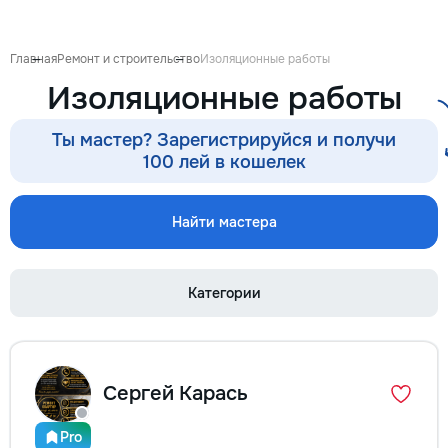
готовиться к экза
поступлению и до
личных образоват
Главная
Ремонт и строительство
Изоляционные работы
В нашей команде 
Изоляционные работы
квалифицированн
преподаватели по
английскому язык
Ты мастер? Зарегистрируйся и получи
языку, румынскому
100 лей в кошелек
биологии, химии, 
другим дисциплин
проходит онлайн 
Найти мастера
интерактивной пл
использованием 
методик и индиви
Категории
подхода. Подбира
преподавателя с 
подготовки, целе
каждого ученика.
Индивидуальные з
Сергей Карась
мини-группы ✔ По
экзаменам и пост
Помощь по школь
Pro