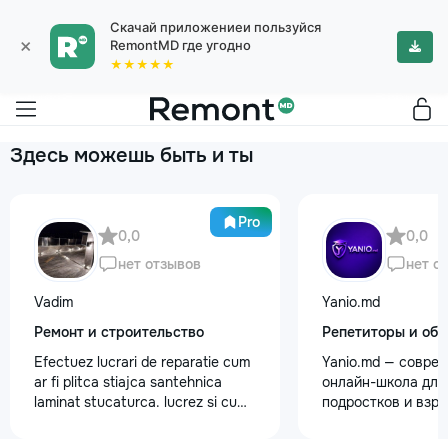
Скачай приложениеи пользуйся
×
RemontMD где угодно
★★★★★
Здесь можешь быть и ты
Pro
0,0
0,0
нет отзывов
нет о
Vadim
Yanio.md
Ремонт и строительство
Репетиторы и обу
Efectuez lucrari de reparatie cum
Yanio.md — совре
ar fi plitca stiajca santehnica
онлайн-школа для 
laminat stucaturca. lucrez si cu
подростков и взр
lemnu cum ar fi vagonca cine are
помогаем ученика
nevoe apelati 068368379
знания по школьн