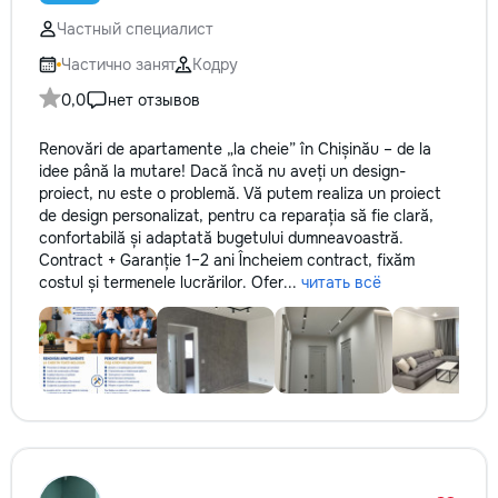
✔ Обучение взро
Частный специалист
Бесплатный пробн
Частично занят
Кодру
0,0
нет отзывов
Renovări de apartamente „la cheie” în Chișinău – de la
idee până la mutare! Dacă încă nu aveți un design-
proiect, nu este o problemă. Vă putem realiza un proiect
de design personalizat, pentru ca reparația să fie clară,
confortabilă și adaptată bugetului dumneavoastră.
Contract + Garanție 1–2 ani Încheiem contract, fixăm
costul și termenele lucrărilor. Ofer...
читать всё