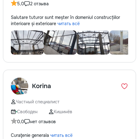
5,0
2 отзыва
Salutare tuturor sunt meșter în domeniul construcțiilor
interioare și exterioare
читать всё
Korina
Частный специалист
Свободен
Кишинёв
0,0
нет отзывов
Curaţenie generala
читать всё