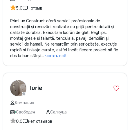
5,0
1 отзыв
PrimLux Construct oferă servicii profesionale de
construcții și renovări, realizate cu grijă pentru detalii și
calitate durabilă. Executăm lucrări de glet, Reghips,
montaj gresie și faianță, tencuială, pavaj, demolări și
servicii de hamali. Ne remarcăm prin seriozitate, execuție
rapidă și finisaje curate, astfel încât fiecare proiect să fie
dus la bun sfârși...
читать всё
Iurie
Компания
Свободен
Салкуца
0,0
нет отзывов