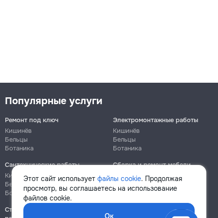
Популярные услуги
Ремонт под ключ
Электромонтажные работы
Кишинёв
Кишинёв
Бельцы
Бельцы
Ботаника
Ботаника
Сантехнические работы
Сборка и ремонт мебели
Кишинёв
Кишинёв
Этот сайт использует
файлы cookie
. Продолжая
Бельцы
Бельцы
просмотр, вы соглашаетесь на использование
Ботаника
Ботаника
файлов cookie.
Строительно-монтажные
Ок