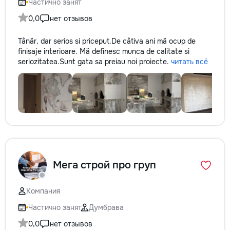
Частично занят
0,0
нет отзывов
Tânăr, dar serios si priceput.De câtiva ani mă ocup de
finisaje interioare. Mă definesc munca de calitate si
seriozitatea.Sunt gata sa preiau noi proiecte.
читать всё
Мега строй про груп
Компания
Частично занят
Думбрава
0,0
нет отзывов