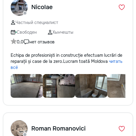
Nicolae
Частный специалист
Свободен
Хынчешты
0,0
нет отзывов
Echipa de profesioniști in construcție efectuam lucrări de
reparații și case de la zero.Lucram toată Moldova
читать
всё
Roman Romanovici