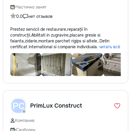
Частично занят
0,0
нет отзывов
Prestez servicii de restaurare,reparații în
construcții.Abilitati in zugravire,placare gresie si
faianta,zidarie,montare parchet rigips si altele..Detin
certificat international si companie individuala.
читать всё
PC
PrimLux Construct
Компания
Свободен