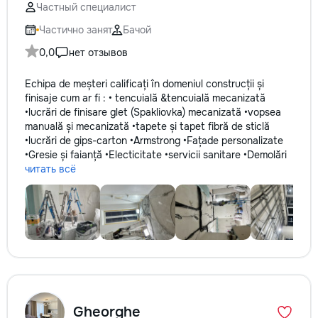
Частный специалист
Частично занят
Бачой
0,0
нет отзывов
Echipa de meșteri calificați în domeniul construcții și
finisaje cum ar fi : • tencuială &tencuială mecanizată
•lucrări de finisare glet (Spakliovka) mecanizată •vopsea
manuală și mecanizată •tapete și tapet fibră de sticlă
•lucrări de gips-carton •Armstrong •Fațade personalizate
•Gresie și faianță •Electicitate •servicii sanitare •Demolări
читать всё
Gheorghe