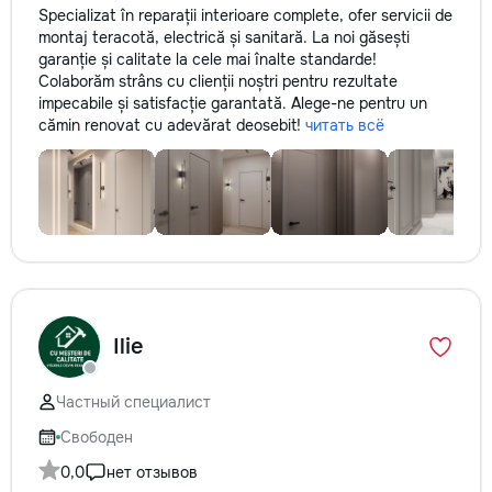
Specializat în reparații interioare complete, ofer servicii de
montaj teracotă, electrică și sanitară. La noi găsești
garanție și calitate la cele mai înalte standarde!
Colaborăm strâns cu clienții noștri pentru rezultate
impecabile și satisfacție garantată. Alege-ne pentru un
cămin renovat cu adevărat deosebit!
читать всё
Ilie
Частный специалист
Свободен
0,0
нет отзывов