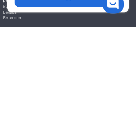
работы
Кишинёв
Бельцы
Ботаника
Блог
Правила
Цены на услуги
Помощь
Политика конфиденциальности
Cookies
Напиши в поддержку
info@remont.md
SRL "Br Team Pro"