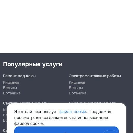
Популярные услуги
Ремонт под ключ
Электромонтажные работы
Кишинёв
Кишинёв
Бельцы
Бельцы
Ботаника
Ботаника
Сантехнические работы
Сборка и ремонт мебели
Кишинёв
Кишинёв
Этот сайт использует
файлы cookie
. Продолжая
Бельцы
Бельцы
просмотр, вы соглашаетесь на использование
Ботаника
Ботаника
файлов cookie.
Строительно-монтажные