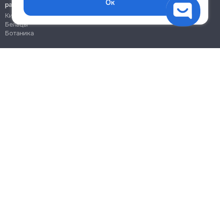
Ок
работы
Кишинёв
Бельцы
Ботаника
Блог
Правила
Цены на услуги
Помощь
Политика конфиденциальности
Cookies
Напиши в поддержку
info@remont.md
SRL "Br Team Pro"