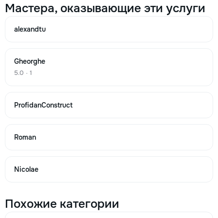
Мастера, оказывающие эти услуги
Кладка (Фортан) Перегородочный Чистая Единица
alexandtu
10
15
Gheorghe
5.0 · 1
30
unitate
ProfidanConstruct
→
Roman
Кладка (Котельцовая ) Куб. м
Nicolae
495
563
Похожие категории