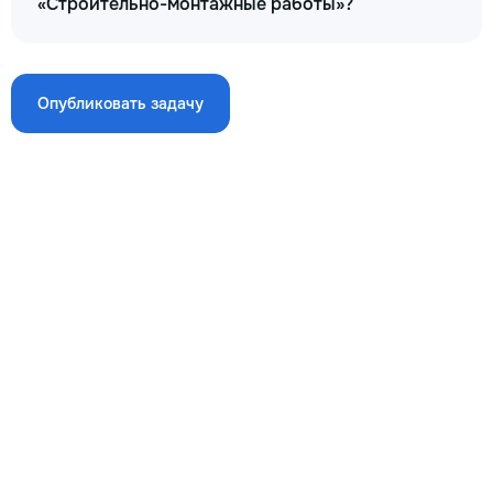
«Строительно-монтажные работы»?
→
Опубликовать задачу
Кладка внешних стен из красного кирпича кв.м.
170
280
400
m²
→
Кладка внешних стен из керамических блоков
380х248х238мм кв.м.