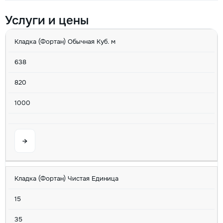
Услуги и цены
УСЛУГА
MIN
AVG
MAX
U/M
Кладка (Фортан) Обычная Куб. м
638
820
1000
→
Кладка (Фортан) Чистая Единица
15
35