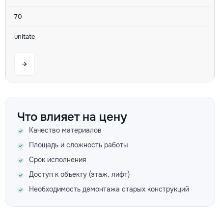
70
unitate
→
Кладка (Фортан) Перегородочный Обычная Куб. м
Что влияет на цену
640
Качество материалов
730
Площадь и сложность работы
Срок исполнения
900
Доступ к объекту (этаж, лифт)
Необходимость демонтажа старых конструкций
→