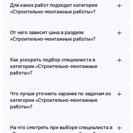
Для каких работ подходит категория
5
«Строительно-монтажные работы»?
10
От чего зависит цена в разделе
20
«Строительно-монтажные работы»?
unitate
Как ускорить подбор специалиста в
→
категории «Строительно-монтажные
работы»?
Кладка (Камень бут) Куб. м
Что лучше уточнить заранее по задачам из
550
категории «Строительно-монтажные
работы»?
900
1200
На что смотреть при выборе специалиста в