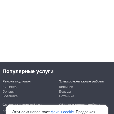
120
170
220
m²
→
Кладка наружных несущих стен из газобетонных блоков кв.м.
Популярные услуги
150
Ремонт под ключ
Электромонтажные работы
Кишинёв
Кишинёв
250
Бельцы
Бельцы
Ботаника
Ботаника
300
Сантехнические работы
Сборка и ремонт мебели
Кишинёв
Кишинёв
m²
Этот сайт использует
файлы cookie
. Продолжая