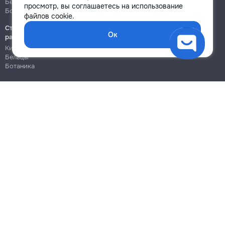
Бельцы
Бельцы
просмотр, вы соглашаетесь на использование
Ботаника
Ботаника
файлов cookie.
→
Строительно-монтажные
Ок
работы
Кишинёв
Бельцы
Кладка стен из шлакоблока 60х20х20 м.куб.
Ботаника
540
Блог
565
Правила
Цены на услуги
620
Помощь
Политика конфиденциальности
Cookies
→
Кладка из газоблока или пеноблока м.куб.
450