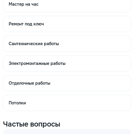
840
Мастер на час
Ремонт под ключ
→
Сантехнические работы
Кладка (Кирпичная) Обычная Куб. м
770
Электромонтажные работы
1060
Отделочные работы
2000
Потолки
→
Частые вопросы
Кладка (Кирпичная) Чистая Единица