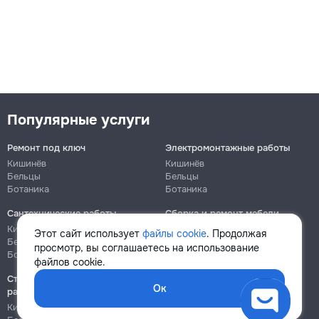
Популярные услуги
Ремонт под ключ
Электромонтажные работы
Кишинёв
Кишинёв
Бельцы
Бельцы
Ботаника
Ботаника
Сантехнические работы
Сборка и ремонт мебели
Кишинёв
Кишинёв
Этот сайт использует
файлы cookie
. Продолжая
Бельцы
Бельцы
просмотр, вы соглашаетесь на использование
Ботаника
Ботаника
файлов cookie.
Строительно-монтажные
Ок
работы
Кишинёв