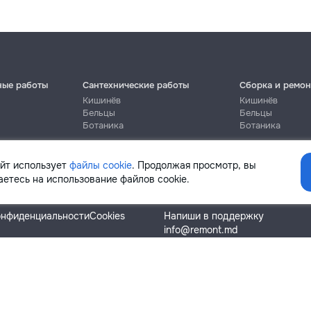
ные работы
Сантехнические работы
Сборка и ремон
Кишинёв
Кишинёв
Бельцы
Бельцы
Ботаника
Ботаника
айт использует
файлы cookie
. Продолжая просмотр, вы
етесь на использование файлов cookie.
Помощь
онфиденциальности
Cookies
Напиши в поддержку
info@remont.md
SRL "Br Team Pro"