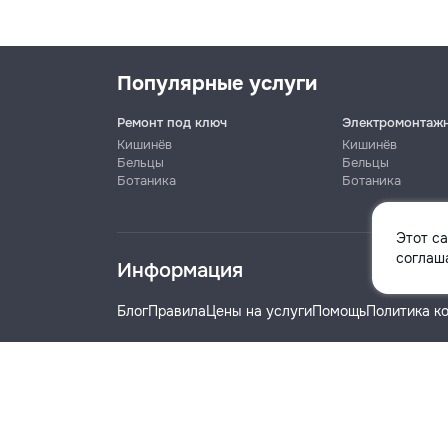
Популярные услуги
Ремонт под ключ
Электромонтаж
Кишинёв
Кишинёв
Бельцы
Бельцы
Ботаника
Ботаника
Имя
Этот с
соглаша
Информация
Телефон
Блог
Правила
Цены на услуги
Помощь
Политика к
Название компании