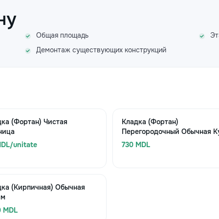
ну
Общая площадь
Эт
Демонтаж существующих конструкций
ка (Фортан) Чистая
Кладка (Фортан)
ница
Перегородочный Обычная Ку
DL/unitate
730 MDL
дка (Кирпичная) Обычная
 м
0 MDL