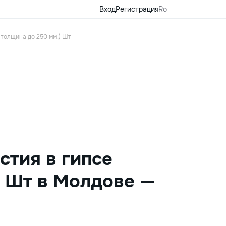
Вход
Регистрация
Ro
 толщина до 250 мм.) Шт
стия в гипсе
) Шт в Молдове —