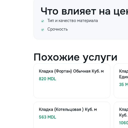
Что влияет на це
Тип и качество материала
Срочность
Похожие услуги
Кладка (Фортан) Обычная Куб. м
Клад
Еди
820 MDL
35 M
Кладка (Котельцовая ) Куб. м
Кла
Куб.
563 MDL
106