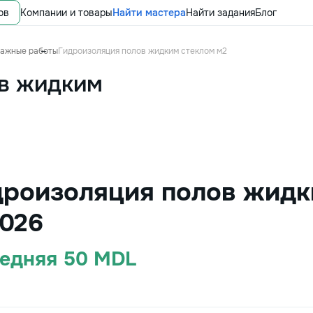
ов
Компании и товары
Найти мастера
Найти задания
Блог
тажные работы
Гидроизоляция полов жидким стеклом м2
в жидким
дроизоляция полов жидк
026
редняя 50 MDL