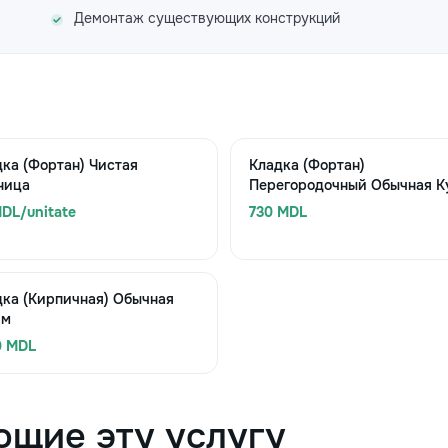
Демонтаж существующих конструкций
ка (Фортан) Чистая
Кладка (Фортан)
ница
Перегородочный Обычная Ку
DL/unitate
730 MDL
дка (Кирпичная) Обычная
 м
0 MDL
ющие эту услугу