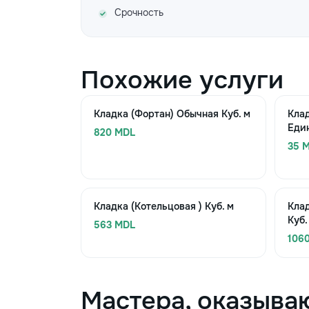
Срочность
Похожие услуги
Кладка (Фортан) Обычная Куб. м
Клад
Еди
820 MDL
35 M
Кладка (Котельцовая ) Куб. м
Кла
Куб.
563 MDL
106
Мастера, оказыва