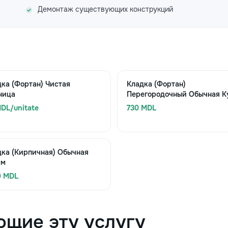
Демонтаж существующих конструкций
ка (Фортан) Чистая
Кладка (Фортан)
ница
Перегородочный Обычная Ку
DL/unitate
730 MDL
дка (Кирпичная) Обычная
 м
0 MDL
ющие эту услугу