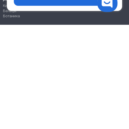
Кишинёв
Бельцы
Ботаника
Блог
Правила
Цены на услуги
Помощь
Политика конфиденциальности
Cookies
Напиши в поддержку
info@remont.md
SRL "Br Team Pro"