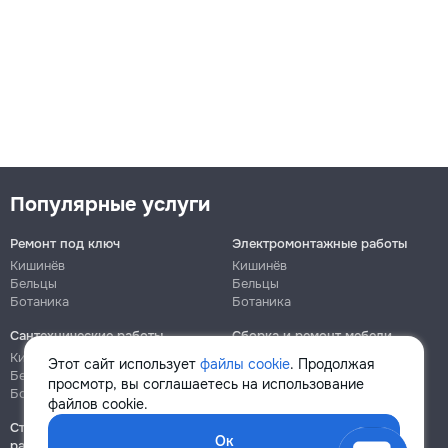
Популярные услуги
Ремонт под ключ
Электромонтажные работы
Кишинёв
Кишинёв
Бельцы
Бельцы
Ботаника
Ботаника
Сантехнические работы
Сборка и ремонт мебели
Кишинёв
Кишинёв
Этот сайт использует
файлы cookie
. Продолжая
Бельцы
Бельцы
просмотр, вы соглашаетесь на использование
Ботаника
Ботаника
файлов cookie.
Строительно-монтажные
Ок
работы