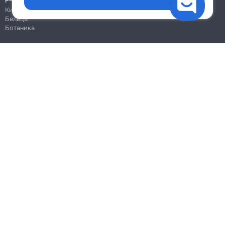
Кишинёв
Бельцы
Ботаника
Блог
Правила
Цены на услуги
Помощь
Политика конфиденциальности
Cookies
Напиши в поддержку
info@remont.md
SRL "Br Team Pro"