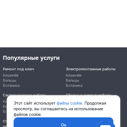
Популярные услуги
Ремонт под ключ
Электромонтажные работы
Кишинёв
Кишинёв
Бельцы
Бельцы
Ботаника
Ботаника
Сантехнические работы
Сборка и ремонт мебели
Кишинёв
Кишинёв
Этот сайт использует
файлы cookie
. Продолжая
Бельцы
Бельцы
просмотр, вы соглашаетесь на использование
Ботаника
Ботаника
файлов cookie.
Строительно-монтажные
Ок
работы