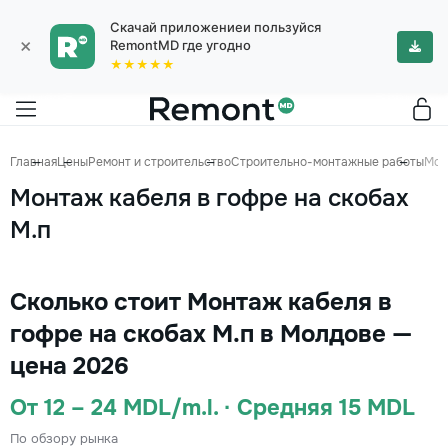
Скачай приложениеи пользуйся
×
RemontMD где угодно
★★★★★
Главная
Цены
Ремонт и строительство
Строительно-монтажные работы
Мон
Монтаж кабеля в гофре на скобах
М.п
Сколько стоит Монтаж кабеля в
гофре на скобах М.п в Молдове —
цена 2026
От 12 – 24 MDL/m.l. · Средняя 15 MDL
По обзору рынка