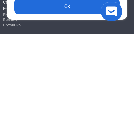
Строительно-монтажные
Ок
работы
Кишинёв
Бельцы
Ботаника
Блог
Правила
Цены на услуги
Помощь
Политика конфиденциальности
Cookies
Напиши в поддержку
info@remont.md
SRL "Br Team Pro"