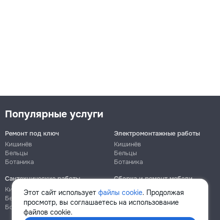
Популярные услуги
Ремонт под ключ
Электромонтажные работы
Кишинёв
Кишинёв
Бельцы
Бельцы
Ботаника
Ботаника
Сантехнические работы
Сборка и ремонт мебели
Кишинёв
Кишинёв
Этот сайт использует
файлы cookie
. Продолжая
Бельцы
Бельцы
просмотр, вы соглашаетесь на использование
Ботаника
Ботаника
файлов cookie.