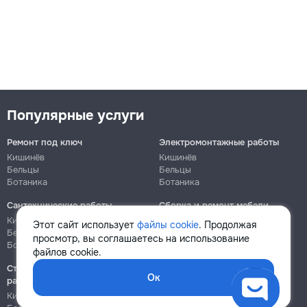
Популярные услуги
Ремонт под ключ
Электромонтажные работы
Кишинёв
Кишинёв
Бельцы
Бельцы
Ботаника
Ботаника
Сантехнические работы
Сборка и ремонт мебели
Кишинёв
Кишинёв
Этот сайт использует
файлы cookie
. Продолжая
Бельцы
Бельцы
просмотр, вы соглашаетесь на использование
Ботаника
Ботаника
файлов cookie.
Строительно-монтажные
Ок
работы
Кишинёв