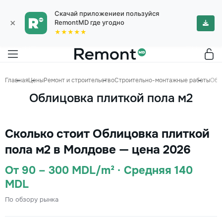
Скачай приложениеи пользуйся
×
RemontMD где угодно
★★★★★
Главная
Цены
Ремонт и строительство
Строительно-монтажные работы
Обл
Облицовка плиткой пола м2
Сколько стоит Облицовка плиткой
пола м2 в Молдове — цена 2026
От 90 – 300 MDL/m² · Средняя 140
MDL
По обзору рынка