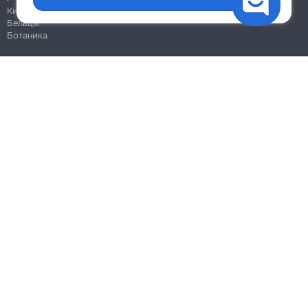
Кишинёв
Бельцы
Ботаника
Блог
Правила
Цены на услуги
Помощь
Политика конфиденциальности
Cookies
Напиши в поддержку
info@remont.md
SRL "Br Team Pro"