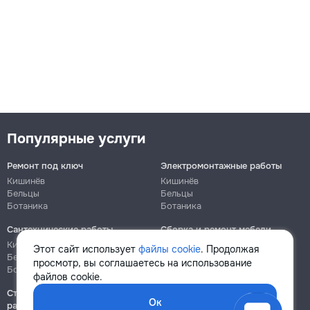
Популярные услуги
Ремонт под ключ
Электромонтажные работы
Кишинёв
Кишинёв
Бельцы
Бельцы
Ботаника
Ботаника
Сантехнические работы
Сборка и ремонт мебели
Кишинёв
Кишинёв
Этот сайт использует
файлы cookie
. Продолжая
Бельцы
Бельцы
просмотр, вы соглашаетесь на использование
Ботаника
Ботаника
файлов cookie.
Строительно-монтажные
Ок
работы