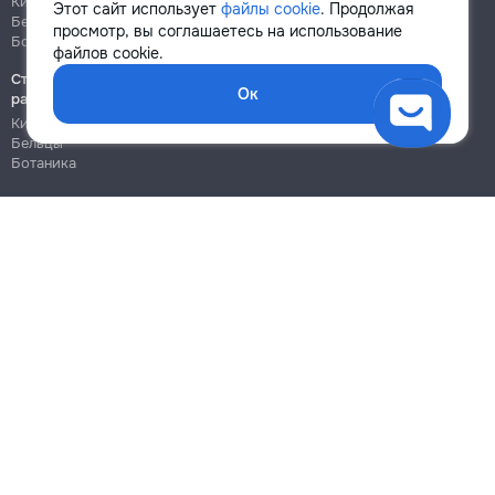
Кишинёв
Кишинёв
Этот сайт использует
файлы cookie
. Продолжая
Бельцы
Бельцы
просмотр, вы соглашаетесь на использование
Ботаника
Ботаника
файлов cookie.
Строительно-монтажные
Ок
работы
Кишинёв
Бельцы
Ботаника
Блог
Правила
Цены на услуги
Помощь
Политика конфиденциальности
Cookies