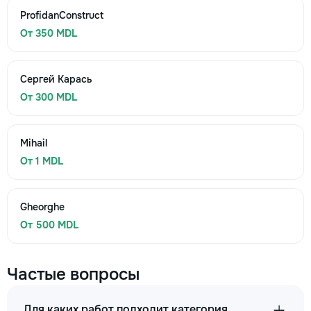
ProfidanConstruct
От 350 MDL
Сергей Карась
От 300 MDL
Mihail
От 1 MDL
Gheorghe
От 500 MDL
Частые вопросы
Для каких работ подходит категория