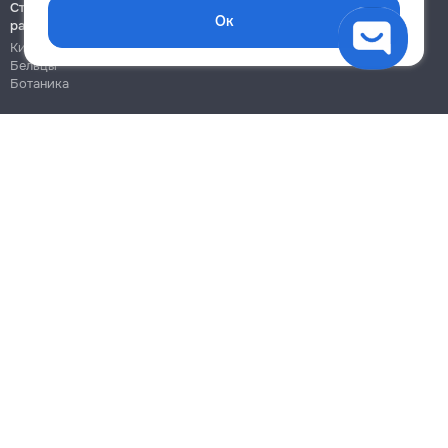
Строительно-монтажные
Ок
работы
Кишинёв
Бельцы
Ботаника
Блог
Правила
Цены на услуги
Помощь
Политика конфиденциальности
Cookies
Напиши в поддержку
info@remont.md
SRL "Br Team Pro"