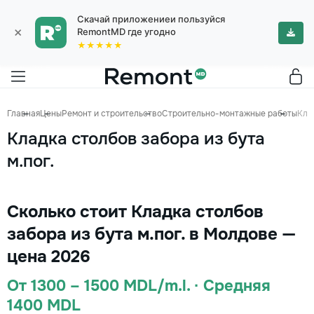
Скачай приложениеи пользуйся
×
RemontMD где угодно
★★★★★
Главная
Цены
Ремонт и строительство
Строительно-монтажные работы
Кла
Кладка столбов забора из бута
м.пог.
Сколько стоит Кладка столбов
забора из бута м.пог. в Молдове —
цена 2026
От 1300 – 1500 MDL/m.l. · Средняя
1400 MDL