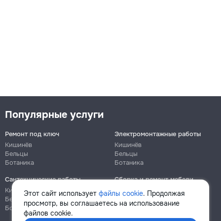
Популярные услуги
Ремонт под ключ
Электромонтажные работы
Кишинёв
Кишинёв
Бельцы
Бельцы
Ботаника
Ботаника
Сантехнические работы
Сборка и ремонт мебели
Кишинёв
Кишинёв
Этот сайт использует
файлы cookie
. Продолжая
Бельцы
Бельцы
просмотр, вы соглашаетесь на использование
Ботаника
Ботаника
файлов cookie.