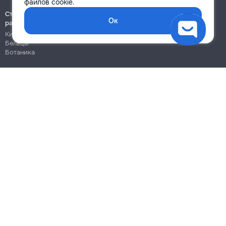
файлов cookie.
Строительно-монтажные
Ок
работы
Кишинёв
Бельцы
Ботаника
Блог
Правила
Цены на услуги
Помощь
Политика конфиденциальности
Cookies
Напиши в поддержку
info@remont.md