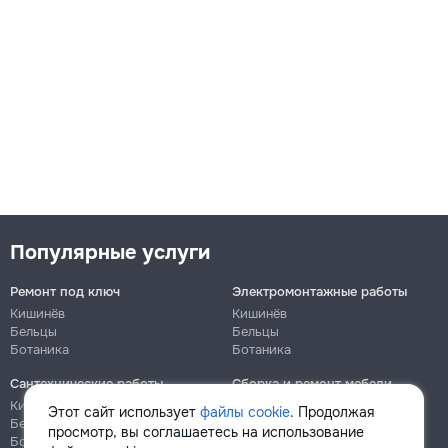
Популярные услуги
Ремонт под ключ
Электромонтажные работы
Кишинёв
Кишинёв
Бельцы
Бельцы
Ботаника
Ботаника
Сантехнические работы
Сборка и ремонт мебели
Кишинёв
Кишинёв
Этот сайт использует
файлы cookie
. Продолжая
Бельцы
Бельцы
просмотр, вы соглашаетесь на использование
Ботаника
Ботаника