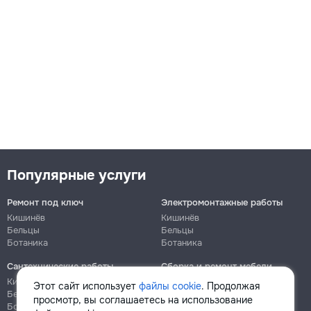
Популярные услуги
Ремонт под ключ
Электромонтажные работы
Кишинёв
Кишинёв
Бельцы
Бельцы
Ботаника
Ботаника
Сантехнические работы
Сборка и ремонт мебели
Кишинёв
Кишинёв
Этот сайт использует
файлы cookie
. Продолжая
Бельцы
Бельцы
просмотр, вы соглашаетесь на использование
Ботаника
Ботаника