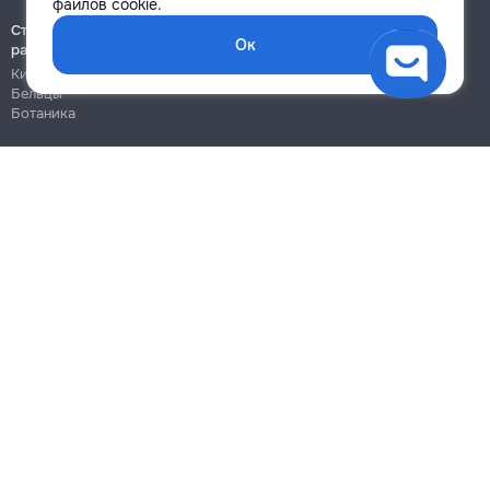
файлов cookie.
Строительно-монтажные
Ок
работы
Кишинёв
Бельцы
Ботаника
Блог
Правила
Цены на услуги
Помощь
Политика конфиденциальности
Cookies
Напиши в поддержку
info@remont.md