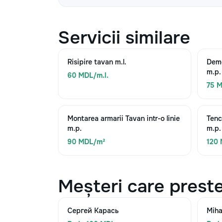
Servicii similare
Risipire tavan m.l.
Demo
m.p.
60 MDL/m.l.
75 
Montarea armarii Tavan intr-o linie
Tenc
m.p.
m.p.
90 MDL/m²
120
Meșteri care preste
Сергей Карась
Miha