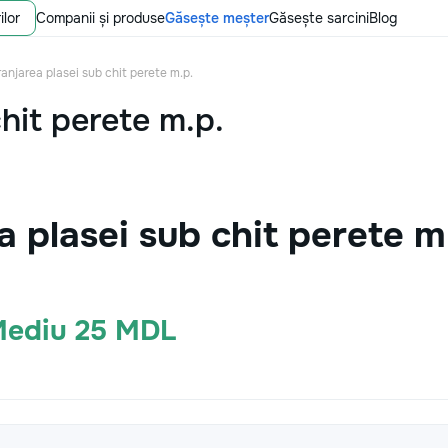
ilor
Companii și produse
Găsește meșter
Găsește sarcini
Blog
ranjarea plasei sub chit perete m.p.
hit perete m.p.
a plasei sub chit perete m
 Mediu 25 MDL