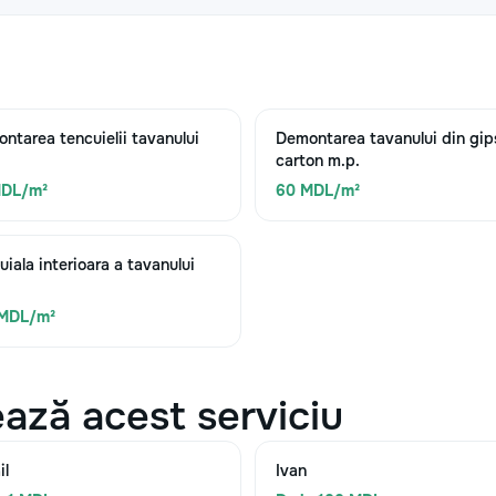
ntarea tencuielii tavanului
Demontarea tavanului din gip
carton m.p.
MDL/m²
60 MDL/m²
uiala interioara a tavanului
 MDL/m²
ază acest serviciu
il
Ivan