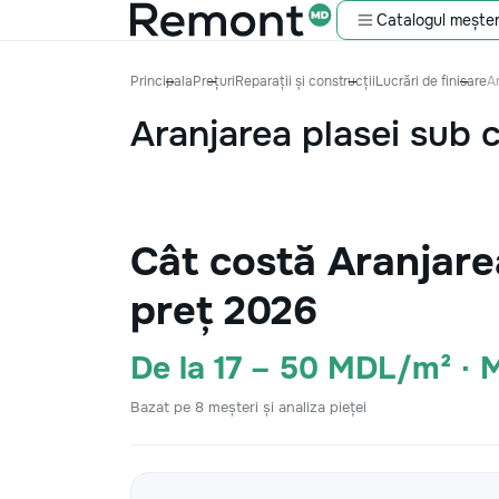
Catalogul meșter
Principala
Prețuri
Reparații și construcții
Lucrări de finisare
A
Aranjarea plasei sub c
Cât costă Aranjare
preț 2026
De la 17 – 50 MDL/m² ·
Bazat pe 8 meșteri și analiza pieței