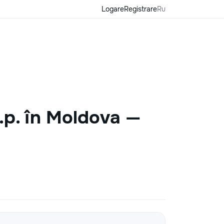
Logare
Registrare
Ru
.p. în Moldova —