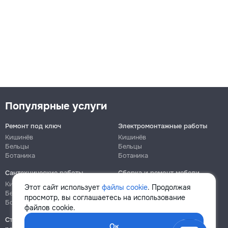
Популярные услуги
Ремонт под ключ
Электромонтажные работы
Кишинёв
Кишинёв
Бельцы
Бельцы
Ботаника
Ботаника
Сантехнические работы
Сборка и ремонт мебели
Кишинёв
Кишинёв
Этот сайт использует
файлы cookie
. Продолжая
Бельцы
Бельцы
просмотр, вы соглашаетесь на использование
Ботаника
Ботаника
файлов cookie.
Строительно-монтажные
Ок