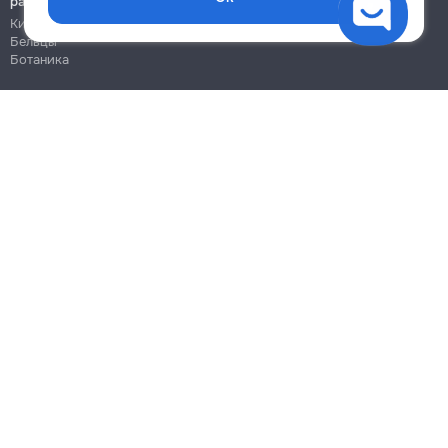
работы
Кишинёв
Бельцы
Ботаника
Блог
Правила
Цены на услуги
Помощь
Политика конфиденциальности
Cookies
Напиши в поддержку
info@remont.md
SRL "Br Team Pro"