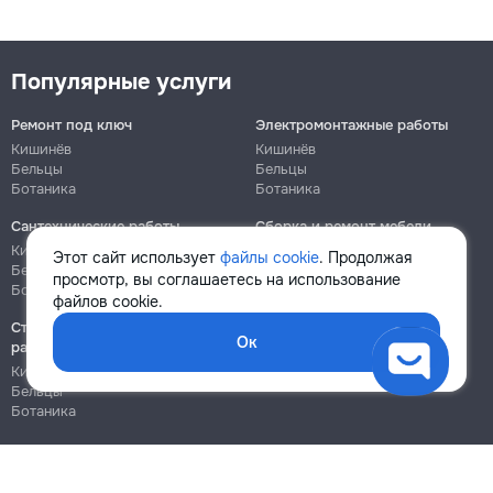
Популярные услуги
Ремонт под ключ
Электромонтажные работы
Кишинёв
Кишинёв
Бельцы
Бельцы
Ботаника
Ботаника
Сантехнические работы
Сборка и ремонт мебели
Кишинёв
Кишинёв
Этот сайт использует
файлы cookie
. Продолжая
Бельцы
Бельцы
просмотр, вы соглашаетесь на использование
Ботаника
Ботаника
файлов cookie.
Строительно-монтажные
Ок
работы
Кишинёв
Бельцы
Ботаника
Блог