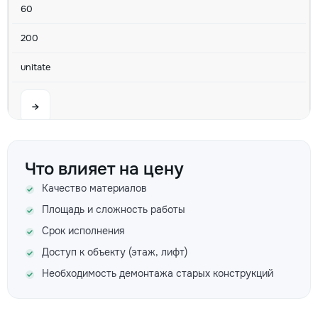
60
200
unitate
→
Установка балконной рамы Кв.м
Что влияет на цену
Качество материалов
80
Площадь и сложность работы
200
Срок исполнения
600
Доступ к объекту (этаж, лифт)
Необходимость демонтажа старых конструкций
m²
→