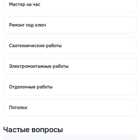
400
Мастер на час
1000
Ремонт под ключ
m²
→
Сантехнические работы
Электромонтажные работы
Монтаж подоконника пластикового м.пог.
70
Отделочные работы
150
400
Потолки
m.l.
Частые вопросы
→