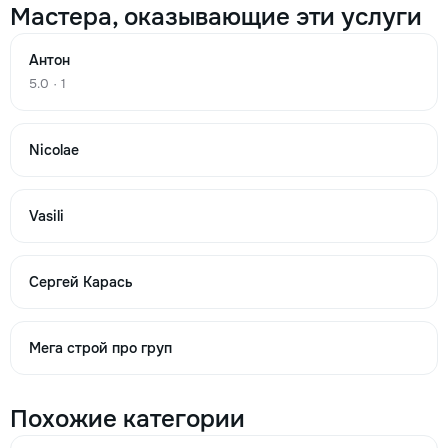
Мастера, оказывающие эти услуги
Антон
Установка пластиковых окон м2
5.0 · 1
150
Nicolae
400
1000
Vasili
m²
Сергей Карась
→
Мега строй про груп
Монтаж окна металлопластикового кв.м.
200
Похожие категории