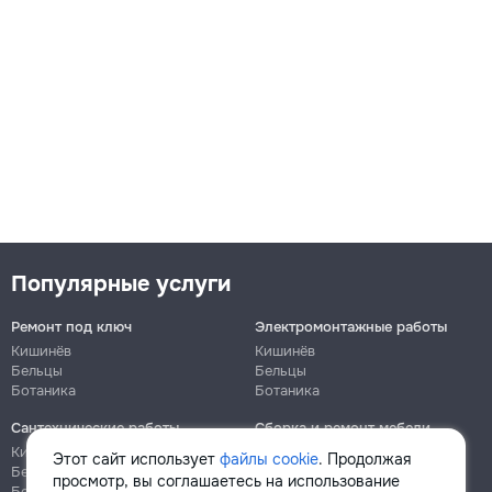
Замена штапиков м.пог.
250
300
400
m.l.
Популярные услуги
→
Ремонт под ключ
Электромонтажные работы
Кишинёв
Кишинёв
Бельцы
Бельцы
Покраска рамы шт.
Ботаника
Ботаника
Сантехнические работы
Сборка и ремонт мебели
280
Кишинёв
Кишинёв
Этот сайт использует
файлы cookie
. Продолжая
Бельцы
Бельцы
320
просмотр, вы соглашаетесь на использование
Ботаника
Ботаника