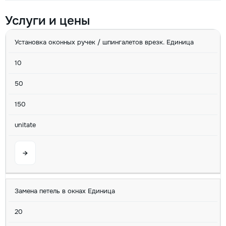
Услуги и цены
УСЛУГА
MIN
AVG
MAX
U/M
Установка оконных ручек / шпингалетов врезк. Единица
10
50
150
unitate
→
Замена петель в окнах Единица
20