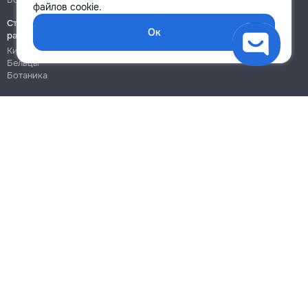
файлов cookie.
400
Строительно-монтажные
Ок
работы
buc.
Кишинёв
Бельцы
Ботаника
→
Блог
Правила
Цены на услуги
Помощь
Политика конфиденциальности
Cookies
Напиши в поддержку