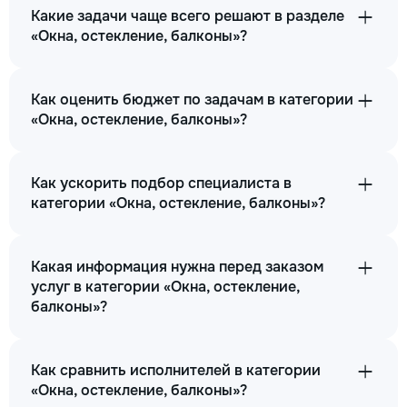
Какие задачи чаще всего решают в разделе
«Окна, остекление, балконы»?
Монтаж отлива м.пог.
50
Как оценить бюджет по задачам в категории
«Окна, остекление, балконы»?
100
300
Как ускорить подбор специалиста в
категории «Окна, остекление, балконы»?
m.l.
→
Какая информация нужна перед заказом
услуг в категории «Окна, остекление,
балконы»?
Установка стекол шт.
350
Как сравнить исполнителей в категории
«Окна, остекление, балконы»?
380