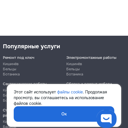
Популярные услуги
Ремонт под ключ
Электромонтажные работы
Кишинёв
Кишинёв
Бельцы
Бельцы
Ботаника
Ботаника
Сантехнические работы
Сборка и ремонт мебели
Кишинёв
Кишинёв
Этот сайт использует
файлы cookie
. Продолжая
Бельцы
Бельцы
просмотр, вы соглашаетесь на использование
Ботаника
Ботаника
файлов cookie.
Строительно-монтажные
Ок
работы
Кишинёв
Бельцы