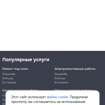
Популярные услуги
Ремонт под ключ
Электромонтажные работы
Кишинёв
Кишинёв
Бельцы
Бельцы
Ботаника
Ботаника
Сантехнические работы
Сборка и ремонт мебели
Кишинёв
Кишинёв
Этот сайт использует
файлы cookie
. Продолжая
Бельцы
Бельцы
просмотр, вы соглашаетесь на использование
Ботаника
Ботаника