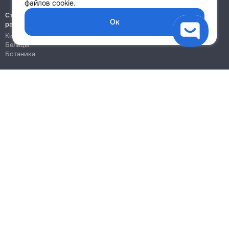
файлов cookie.
Строительно-монтажные
Ок
работы
Кишинёв
Бельцы
Ботаника
Блог
Правила
Цены на услуги
Помощь
Политика конфиденциальности
Cookies
Напиши в поддержку
info@remont.md