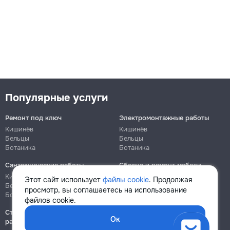
Популярные услуги
Ремонт под ключ
Электромонтажные работы
Кишинёв
Кишинёв
Бельцы
Бельцы
Ботаника
Ботаника
Сантехнические работы
Сборка и ремонт мебели
Кишинёв
Кишинёв
Этот сайт использует
файлы cookie
. Продолжая
Бельцы
Бельцы
просмотр, вы соглашаетесь на использование
Ботаника
Ботаника
файлов cookie.
Строительно-монтажные
Ок
работы