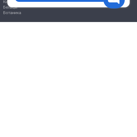
Кишинёв
Бельцы
Ботаника
Блог
Правила
Цены на услуги
Помощь
Политика конфиденциальности
Cookies
Напиши в поддержку
info@remont.md
SRL "Br Team Pro"