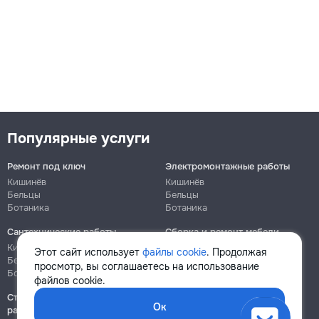
Популярные услуги
Ремонт под ключ
Электромонтажные работы
Кишинёв
Кишинёв
Бельцы
Бельцы
Ботаника
Ботаника
Сантехнические работы
Сборка и ремонт мебели
Кишинёв
Кишинёв
Этот сайт использует
файлы cookie
. Продолжая
Бельцы
Бельцы
просмотр, вы соглашаетесь на использование
Ботаника
Ботаника
файлов cookie.
Строительно-монтажные
Ок
работы