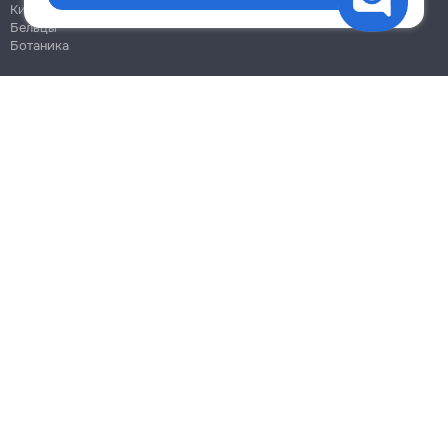
Кишинёв
Бельцы
Ботаника
Блог
Правила
Цены на услуги
Помощь
Политика конфиденциальности
Cookies
Напиши в поддержку
info@remont.md
SRL "Br Team Pro"