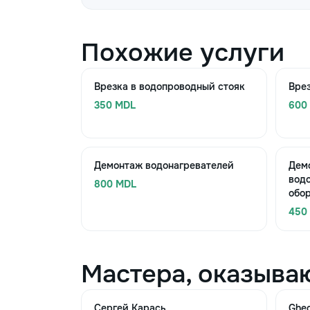
Похожие услуги
Врезка в водопроводный стояк
Врез
350 MDL
600
Демонтаж водонагревателей
Дем
вод
800 MDL
обо
450
Мастера, оказыва
Сергей Карась
Ghe