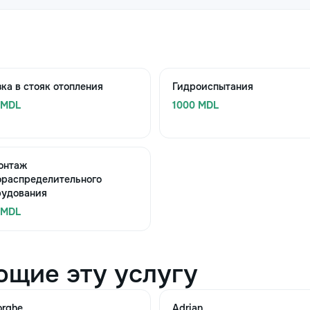
ка в стояк отопления
Гидроиспытания
 MDL
1000 MDL
онтаж
ораспределительного
рудования
 MDL
ющие эту услугу
orghe
Adrian