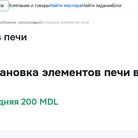
ов
Компании и товары
Найти мастера
Найти задания
Блог
набжение, канализация
Установка элементов печи
 печи
тановка элементов печи 
едняя 200 MDL