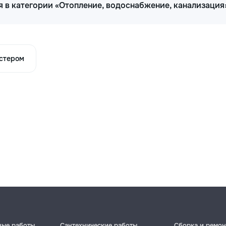
 в категории «Отопление, водоснабжение, канализация
астером
ные работы
Сантехнические работы
Сборка и ремон