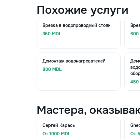
Похожие услуги
Врезка в водопроводный стояк
Врез
350 MDL
600
Демонтаж водонагревателей
Дем
вод
800 MDL
обо
450
Мастера, оказыва
Сергей Карась
Ghe
От 1000 MDL
От 