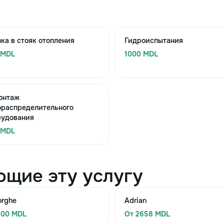
ка в стояк отопления
Гидроиспытания
 MDL
1000 MDL
онтаж
ораспределительного
рудования
 MDL
ющие эту услугу
orghe
Adrian
500 MDL
От 2658 MDL