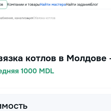
ов
Компании и товары
Найти мастера
Найти задания
Блог
набжение, канализация
Обвязка котлов
вязка котлов в Молдове 
редняя 1000 MDL
имость