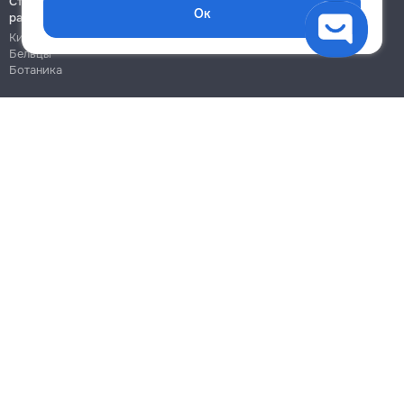
Строительно-монтажные
Ок
работы
Кишинёв
Бельцы
Ботаника
Блог
Правила
Цены на услуги
Помощь
Политика конфиденциальности
Cookies
Напиши в поддержку
info@remont.md
SRL "Br Team Pro"