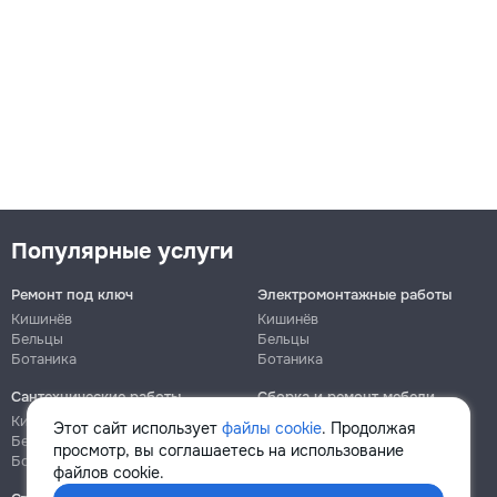
Популярные услуги
Ремонт под ключ
Электромонтажные работы
Кишинёв
Кишинёв
Бельцы
Бельцы
Ботаника
Ботаника
Сантехнические работы
Сборка и ремонт мебели
Кишинёв
Кишинёв
Этот сайт использует
файлы cookie
. Продолжая
Бельцы
Бельцы
просмотр, вы соглашаетесь на использование
Ботаника
Ботаника
файлов cookie.