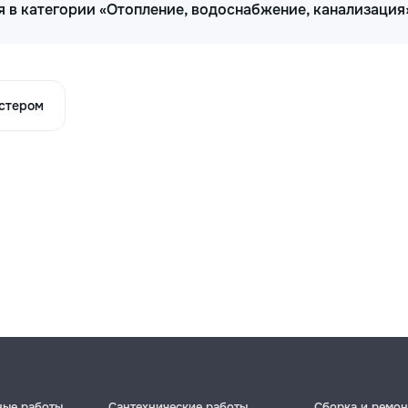
 в категории «Отопление, водоснабжение, канализация
астером
ные работы
Сантехнические работы
Сборка и ремон