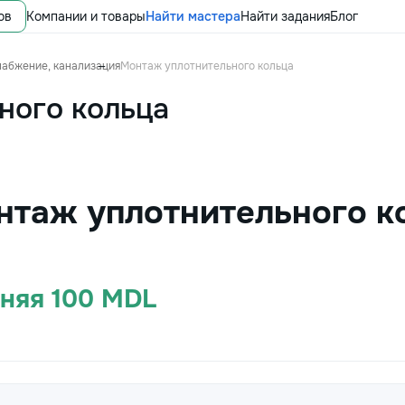
ов
Компании и товары
Найти мастера
Найти задания
Блог
набжение, канализация
Монтаж уплотнительного кольца
ного кольца
нтаж уплотнительного к
дняя 100 MDL