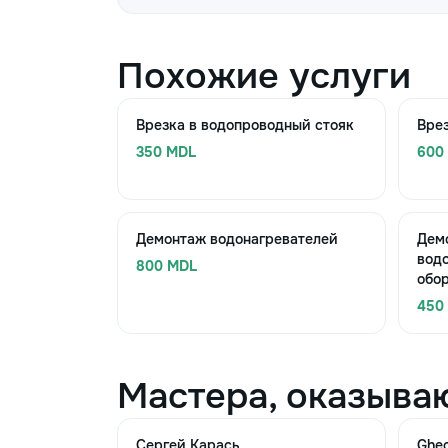
Похожие услуги
Врезка в водопроводный стояк
Врез
350 MDL
600
Демонтаж водонагревателей
Дем
вод
800 MDL
обо
450
Мастера, оказыва
Сергей Карась
Ghe