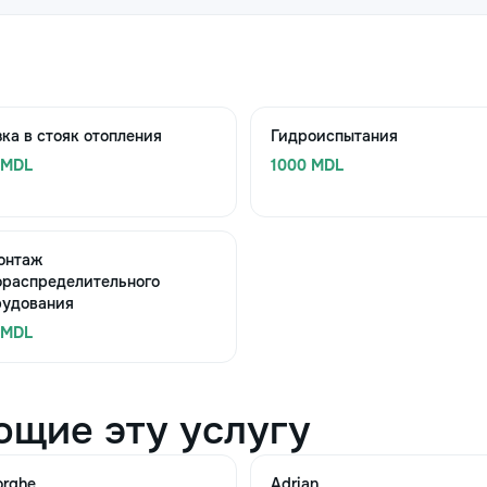
ка в стояк отопления
Гидроиспытания
 MDL
1000 MDL
онтаж
ораспределительного
рудования
 MDL
ющие эту услугу
orghe
Adrian